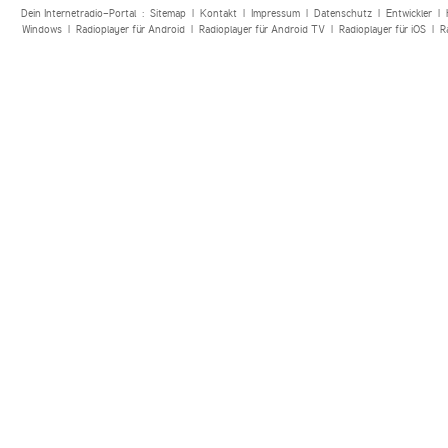
Dein Internetradio-Portal :
Sitemap
|
Kontakt
|
Impressum
|
Datenschutz
|
Entwickler
|
Windows
|
Radioplayer für Android
|
Radioplayer für Android TV
|
Radioplayer für iOS
|
R