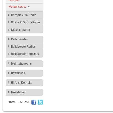
Weniger Genres
Hörspiele im Radio
Wort- & Sport-Radio
Klassik-Radio
Radiosender
Beliebteste Radios
Beliebteste Podcasts
Mein phonostar
Downloads
Hilfe & Kontakt
Newsletter
PHONOSTAR AUF