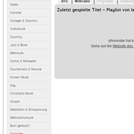
Info
Webradio
Programm
Sendun
Oldies
Zuletzt gespielte Titel - Playlist von l
Künstler
Schlager & Discofox
Volksmusik
Country
phonostar hat k
Jazz & Blues
Gehe auf die
Website des
Weltmusik
Gothic & Mittelalter
Soundtracks & Musical
Kinder-Musik
Gay
Christliche Musik
Gospel
Meditation & Entspannung
Weihnachtsmusik
Bunt gemischt
Sonstiges