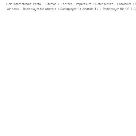
Dein Internetradio-Portal :
Sitemap
|
Kontakt
|
Impressum
|
Datenschutz
|
Entwickler
|
Windows
|
Radioplayer für Android
|
Radioplayer für Android TV
|
Radioplayer für iOS
|
R