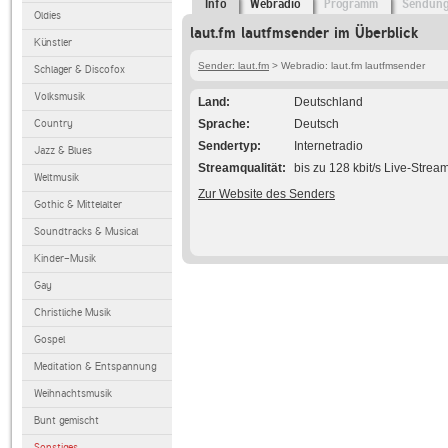
Info
Webradio
Programm
Sendun
Oldies
laut.fm lautfmsender im Überblick
Künstler
Sender: laut.fm
> Webradio: laut.fm lautfmsender
Schlager & Discofox
Volksmusik
Land
Deutschland
Country
Sprache
Deutsch
Sendertyp
Internetradio
Jazz & Blues
Streamqualität
bis zu 128 kbit/s Live-Strea
Weltmusik
Zur Website des Senders
Gothic & Mittelalter
Soundtracks & Musical
Kinder-Musik
Gay
Christliche Musik
Gospel
Meditation & Entspannung
Weihnachtsmusik
Bunt gemischt
Sonstiges