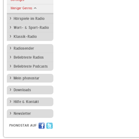
Weniger Genres
Hörspiele im Radio
Wort- & Sport-Radio
Klassik-Radio
Radiosender
Beliebteste Radios
Beliebteste Podcasts
Mein phonostar
Downloads
Hilfe & Kontakt
Newsletter
PHONOSTAR AUF