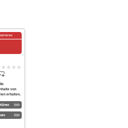
istrieren
lle
nhalte von
nen erhalten.
nhören
men