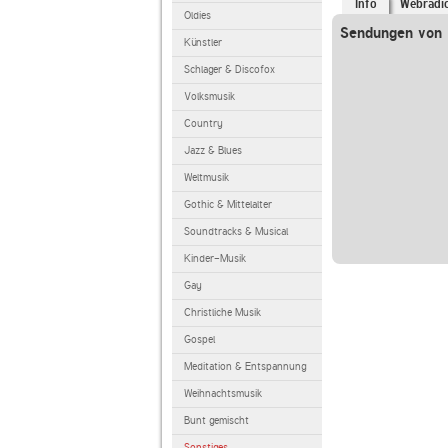
Info
Webradi
Oldies
Sendungen von 
Künstler
Schlager & Discofox
Volksmusik
Country
Jazz & Blues
Weltmusik
Gothic & Mittelalter
Soundtracks & Musical
Kinder-Musik
Gay
Christliche Musik
Gospel
Meditation & Entspannung
Weihnachtsmusik
Bunt gemischt
Sonstiges