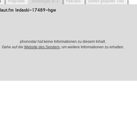
o
Programm
Sendungen A-Z
Podcasts
zuletzt gespielte Titel
laut.fm ledaski-17489-hgw
phonostar hat keine Informationen zu diesem Inhalt.
Gehe auf die
Website des Senders
, um weitere Informationen zu erhalten.