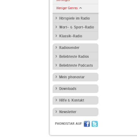
Weniger Genres
Hörspiele im Radio
Wort- & Sport-Radio
Klassik-Radio
Radiosender
Beliebteste Radios
Beliebteste Podcasts
Mein phonostar
Downloads
Hilfe & Kontakt
Newsletter
PHONOSTAR AUF