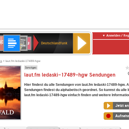
Anmelden / Reg
Deutschlandfunk
DR
80er
SWR3
Deutschlandfunk
90er
r
OLDIE
ANTENNE
es
> laut.fm ledaski-17489-hgw
Sonstiges
laut.fm ledaski-17489-hgw Sendungen
Hier findest du alle Sendungen von laut.fm ledaski-17489-hgw. A
Sendungen findest du alphabetisch geordnet. So kannst du alle I
laut.fm ledaski-17489-hgw einfach finden und weitere Informatio
Jetzt a
Aufneh