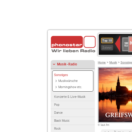
N
SWR
Top 10
2
Kultu
Zuletzt
Home
>
Musik
>
Sonstig
Musik-Radio
Sonstiges
Musikwünsche
Morningshow etc.
Konzerte & Live-Musik
Pop
Dance
Black Music
© laut.fm
Rock