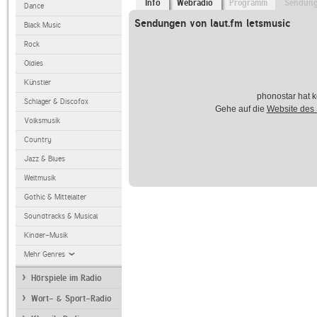
Info
Webradio
Programm
Sendun
Dance
Sendungen von laut.fm letsmusic
Black Music
Rock
Oldies
Künstler
phonostar hat k
Schlager & Discofox
Gehe auf die
Website des
Volksmusik
Country
Jazz & Blues
Weltmusik
Gothic & Mittelalter
Soundtracks & Musical
Kinder-Musik
Mehr Genres
Hörspiele im Radio
Wort- & Sport-Radio