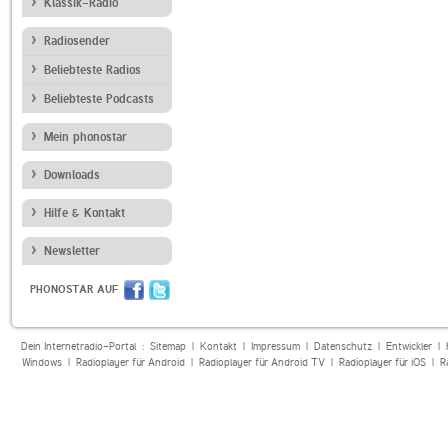
Klassik-Radio
Radiosender
Beliebteste Radios
Beliebteste Podcasts
Mein phonostar
Downloads
Hilfe & Kontakt
Newsletter
PHONOSTAR AUF
Dein Internetradio-Portal :
Sitemap
|
Kontakt
|
Impressum
|
Datenschutz
|
Entwickler
|
Windows
|
Radioplayer für Android
|
Radioplayer für Android TV
|
Radioplayer für iOS
|
R