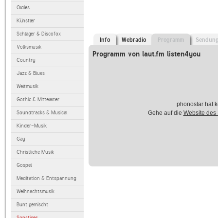
Oldies
Künstler
Schlager & Discofox
Info
Webradio
Programm
Sendun
Volksmusik
Programm von laut.fm listen4you
Country
Jazz & Blues
Weltmusik
Gothic & Mittelalter
phonostar hat k
Soundtracks & Musical
Gehe auf die
Website des
Kinder-Musik
Gay
Christliche Musik
Gospel
Meditation & Entspannung
Weihnachtsmusik
Bunt gemischt
Sonstiges