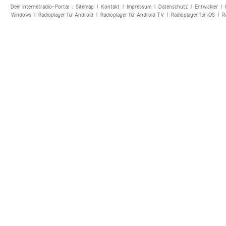
Dein Internetradio-Portal :
Sitemap
|
Kontakt
|
Impressum
|
Datenschutz
|
Entwickler
|
Windows
|
Radioplayer für Android
|
Radioplayer für Android TV
|
Radioplayer für iOS
|
R