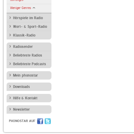
Weniger Genres
Hörspiele im Radio
Wort- & Sport-Radio
Klassik-Radio
Radiosender
Beliebteste Radios
Beliebteste Podcasts
Mein phonostar
Downloads
Hilfe & Kontakt
Newsletter
PHONOSTAR AUF