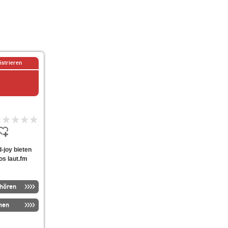
istrieren
d-joy bieten
os laut.fm
nhören
men