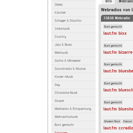
Info
Webradi
Oldies
Webradios von l
Künstler
15838 Webradio
Schlager & Discofox
Bunt gemischt
Volksmusik
laut.fm bixx
Country
Jazz & Blues
Bunt gemischt
laut.fm bizarre
Weltmusik
Gothic & Mittelalter
Bunt gemischt
Soundtracks & Musical
laut.fm bluesb
Kinder-Musik
Bunt gemischt
Gay
laut.fm bluesc
Christliche Musik
Gospel
Bunt gemischt
laut.fm bluesit
Meditation & Entspannung
Weihnachtsmusik
Modern Rock
Classic
Bunt gemischt
laut.fm ccradi
Sonstiges