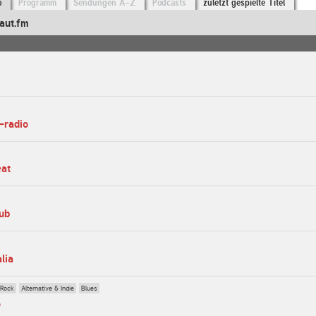
o
Programm
Sendungen A-Z
Podcasts
zuletzt gespielte Titel
aut.fm
-radio
eat
lub
alia
 Rock
Alternative & Indie
Blues
o