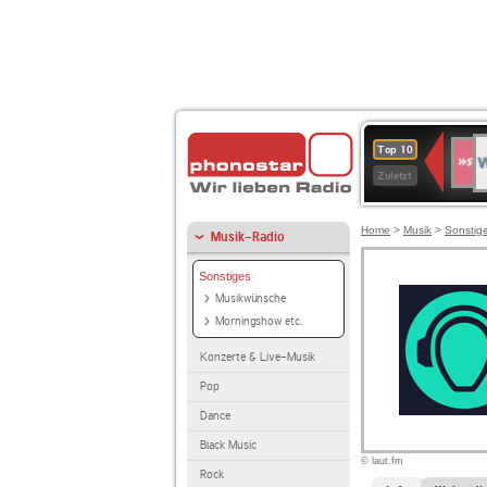
W
SWR
Top 10
4
Zuletzt
Home
>
Musik
>
Sonstig
Musik-Radio
Sonstiges
Musikwünsche
Morningshow etc.
Konzerte & Live-Musik
Pop
Dance
Black Music
© laut.fm
Rock