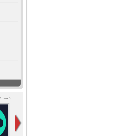
1
von
5