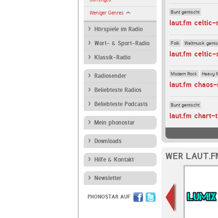
Bunt gemischt
Weniger Genres
laut.fm celtic-
Hörspiele im Radio
Folk
Weltmusik gemis
Wort- & Sport-Radio
laut.fm celtic
Klassik-Radio
Modern Rock
Heavy 
Radiosender
laut.fm chaos-
Beliebteste Radios
Beliebteste Podcasts
Bunt gemischt
laut.fm chart-t
Mein phonostar
Downloads
WER LAUT.F
Hilfe & Kontakt
Newsletter
PHONOSTAR AUF