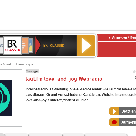
Anmelden / Reg
BR-
DR
Deutschlandfunk
3
Deutschlandfunk
80er
NDR
ANTENNE
SWR
KLASSIK
BR-KLASSIK
Kultur
90er
2
BAYERN
Kultur
OLDIE
ANTENNE
es
> laut.fm love-and-joy
Sonstiges
laut.fm love-and-joy Webradio
Internetradio ist vielfältig. Viele Radiosender wie laut.fm love-an
aus diesem Grund verschiedene Kanäle an. Welche Internetradi
love-and-joy anbietet, findest du hier.
Jetzt a
Aufneh