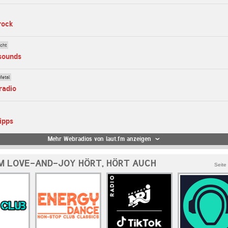
rock
cht
-sounds
Metal
radio
ipps
Mehr Webradios von laut.fm anzeigen
M LOVE-AND-JOY HÖRT, HÖRT AUCH
Seite