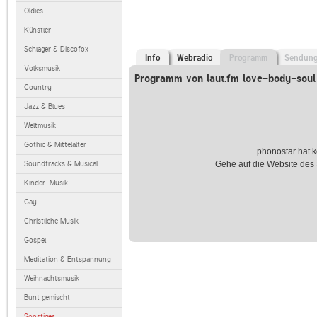
Oldies
Künstler
Schlager & Discofox
Info
Webradio
Programm
Sendun
Volksmusik
Programm von laut.fm love-body-soul
Country
Jazz & Blues
Weltmusik
Gothic & Mittelalter
phonostar hat k
Soundtracks & Musical
Gehe auf die
Website des
Kinder-Musik
Gay
Christliche Musik
Gospel
Meditation & Entspannung
Weihnachtsmusik
Bunt gemischt
Sonstiges