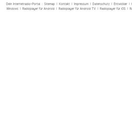
Dein Internetradio-Portal :
Sitemap
|
Kontakt
|
Impressum
|
Datenschutz
|
Entwickler
|
Windows
|
Radioplayer für Android
|
Radioplayer für Android TV
|
Radioplayer für iOS
|
R