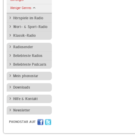
Weniger Genres
Hörspiele im Radio
Wort- & Sport-Radio
Klassik-Radio
Radiosender
Beliebteste Radios
Beliebteste Podcasts
Mein phonostar
Downloads
Hilfe & Kontakt
Newsletter
PHONOSTAR AUF