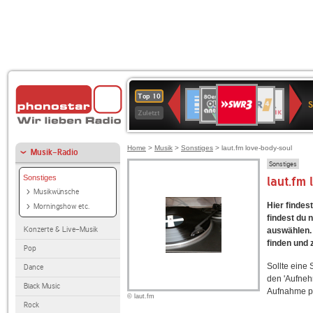
SWR3
80er
WDR
Deutschlandfunk
NDR
BR-
SWR
Top 10
90er
4
2
KLASSIK
Kultur
Zuletzt
OLDIE
ANTENNE
Home
>
Musik
>
Sonstiges
> laut.fm love-body-soul
Musik-Radio
Sonstiges
Sonstiges
laut.fm
Musikwünsche
Hier findes
Morningshow etc.
findest du 
Konzerte & Live-Musik
auswählen. 
finden und 
Pop
Sollte eine
Dance
den 'Aufneh
Black Music
Aufnahme p
© laut.fm
Rock