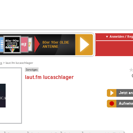
Anmelden / Reg
80er
eutschlandfunk
SWR3
1
WDR
NDR
80er 90er OLDIE
90er
n-
4
2
ANTENNE
OLDIE
temberg
ANTENNE
es
> laut.fm lucaschlager
Sonstiges
laut.fm lucaschlager
Jetzt a
Aufneh