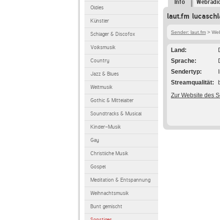
Info
Webradi
Oldies
laut.fm lucasch
Künstler
Sender: laut.fm
> Webr
Schlager & Discofox
Volksmusik
Land
Country
Sprache
Sendertyp
Jazz & Blues
Streamqualität
Weltmusik
Zur Website des 
Gothic & Mittelalter
Soundtracks & Musical
Kinder-Musik
Gay
Christliche Musik
Gospel
Meditation & Entspannung
Weihnachtsmusik
Bunt gemischt
Sonstiges