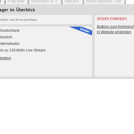
o
Programm
Sendungen A-Z
Podcasts
zuletzt gespielte Titel
lager im Überblick
SENDER EINBINDEN
adio: laut.fm lucaschlager
Buttons zum Anhören
Deutschland
in Website einbinden
Deutsch
Internetradio
bis zu 128 kbit/s Live-Stream
Senders