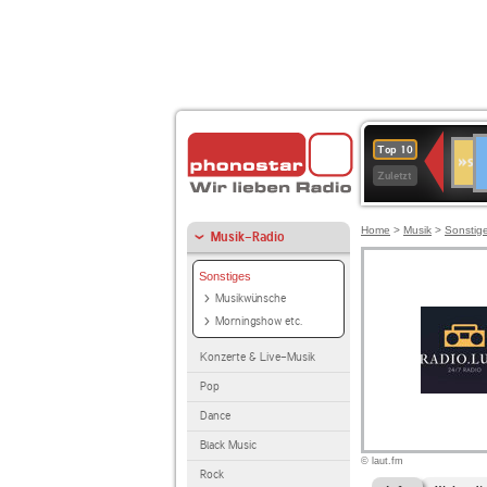
D
SWR
Top 10
Bade
Zuletzt
Würt
Home
>
Musik
>
Sonstig
Musik-Radio
Sonstiges
Musikwünsche
Morningshow etc.
Konzerte & Live-Musik
Pop
Dance
Black Music
© laut.fm
Rock