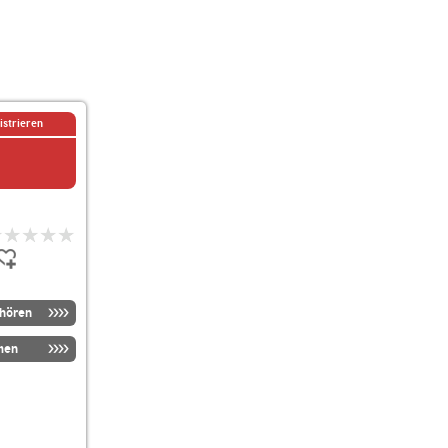
istrieren
nhören
men