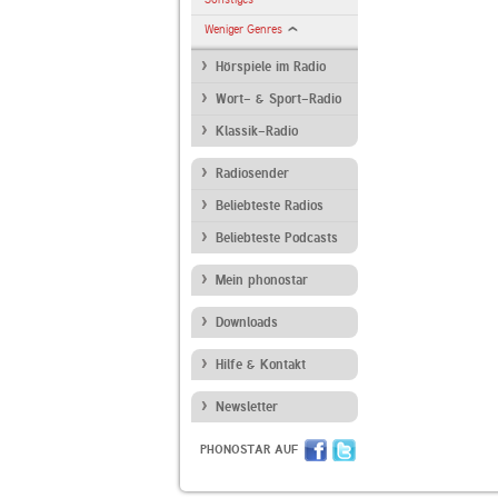
Weniger Genres
Hörspiele im Radio
Wort- & Sport-Radio
Klassik-Radio
Radiosender
Beliebteste Radios
Beliebteste Podcasts
Mein phonostar
Downloads
Hilfe & Kontakt
Newsletter
PHONOSTAR AUF