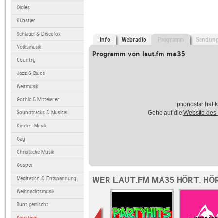
Oldies
Künstler
Schlager & Discofox
Info
Webradio
Programm
Sendun
Volksmusik
Programm von laut.fm ma35
Country
Jazz & Blues
Weltmusik
Gothic & Mittelalter
phonostar hat k
Soundtracks & Musical
Gehe auf die
Website des
Kinder-Musik
Gay
Christliche Musik
Gospel
WER LAUT.FM MA35 HÖRT, HÖ
Meditation & Entspannung
Weihnachtsmusik
Bunt gemischt
Sonstiges