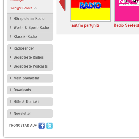
Weniger Genres
Hörspiele im Radio
ldiewelle-
Radio 700
laut.fm partyhits
Radio Seefeld
Wort- & Sport-Radio
Klassik-Radio
Radiosender
Beliebteste Radios
Beliebteste Podcasts
Mein phonostar
Downloads
Hilfe & Kontakt
Newsletter
PHONOSTAR AUF