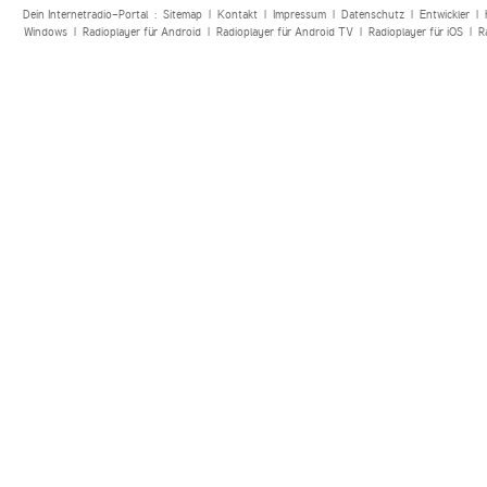
Dein Internetradio-Portal :
Sitemap
|
Kontakt
|
Impressum
|
Datenschutz
|
Entwickler
|
Windows
|
Radioplayer für Android
|
Radioplayer für Android TV
|
Radioplayer für iOS
|
R