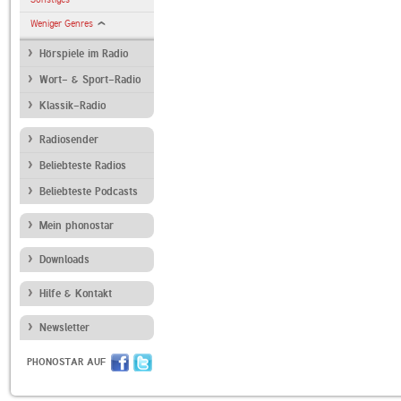
Weniger Genres
Hörspiele im Radio
Wort- & Sport-Radio
Klassik-Radio
Radiosender
Beliebteste Radios
Beliebteste Podcasts
Mein phonostar
Downloads
Hilfe & Kontakt
Newsletter
PHONOSTAR AUF