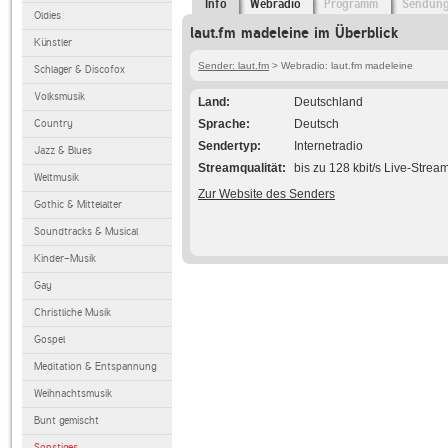
Info
Webradio
Programm
Sendun
Oldies
laut.fm madeleine im Überblick
Künstler
Sender: laut.fm
> Webradio: laut.fm madeleine
Schlager & Discofox
Volksmusik
Land
Deutschland
Country
Sprache
Deutsch
Sendertyp
Internetradio
Jazz & Blues
Streamqualität
bis zu 128 kbit/s Live-Strea
Weltmusik
Zur Website des Senders
Gothic & Mittelalter
Soundtracks & Musical
Kinder-Musik
Gay
Christliche Musik
Gospel
Meditation & Entspannung
Weihnachtsmusik
Bunt gemischt
Sonstiges