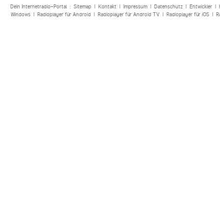
Dein Internetradio-Portal :
Sitemap
|
Kontakt
|
Impressum
|
Datenschutz
|
Entwickler
|
Windows
|
Radioplayer für Android
|
Radioplayer für Android TV
|
Radioplayer für iOS
|
R