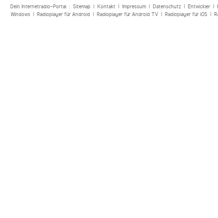
Dein Internetradio-Portal :
Sitemap
|
Kontakt
|
Impressum
|
Datenschutz
|
Entwickler
|
Windows
|
Radioplayer für Android
|
Radioplayer für Android TV
|
Radioplayer für iOS
|
R