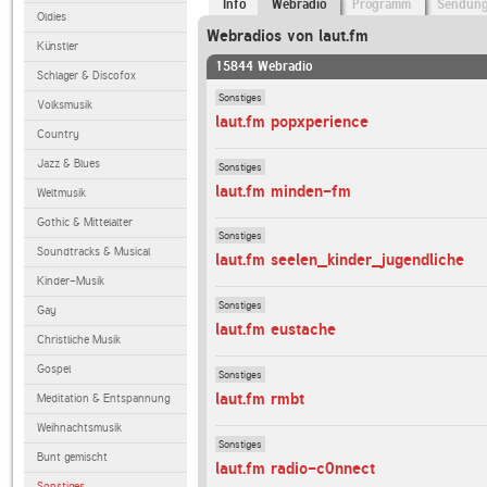
Info
Webradio
Programm
Sendun
Oldies
Webradios von laut.fm
Künstler
15844 Webradio
Schlager & Discofox
Sonstiges
Volksmusik
laut.fm popxperience
Country
Jazz & Blues
Sonstiges
laut.fm minden-fm
Weltmusik
Gothic & Mittelalter
Sonstiges
Soundtracks & Musical
laut.fm seelen_kinder_jugendliche
Kinder-Musik
Sonstiges
Gay
laut.fm eustache
Christliche Musik
Gospel
Sonstiges
laut.fm rmbt
Meditation & Entspannung
Weihnachtsmusik
Sonstiges
Bunt gemischt
laut.fm radio-c0nnect
Sonstiges