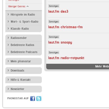
Sonstiges
Weniger Genres
laut.fm das3
Hörspiele im Radio
Sonstiges
Wort- & Sport-Radio
laut.fm christmas-fm
Klassik-Radio
Sonstiges
Radiosender
laut.fm snoopy
Beliebteste Radios
Beliebteste Podcasts
Sonstiges
laut.fm radio-rotpunkt
Mein phonostar
Mehr Webr
Downloads
Hilfe & Kontakt
Newsletter
PHONOSTAR AUF