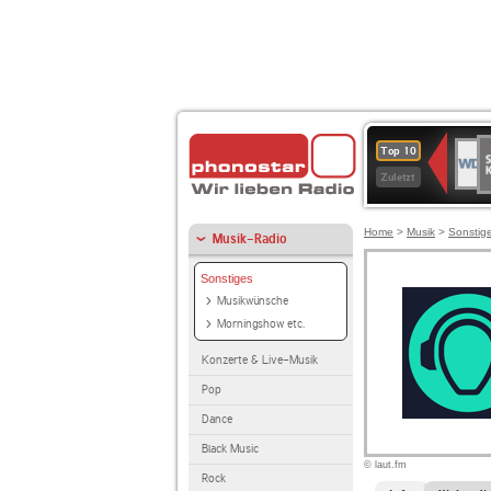
S
WDR
Top 10
Ku
2
Zuletzt
Home
>
Musik
>
Sonstig
Musik-Radio
Sonstiges
Musikwünsche
Morningshow etc.
Konzerte & Live-Musik
Pop
Dance
Black Music
© laut.fm
Rock