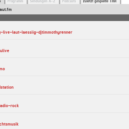
o
Programm
Sendungen A-Z
Podcasts
zuletzt gespielte Titel
aut.fm
g-live-laut-laessiig-djtimmothyrenner
ulive
omo
dstation
radio-rock
chtsmusik