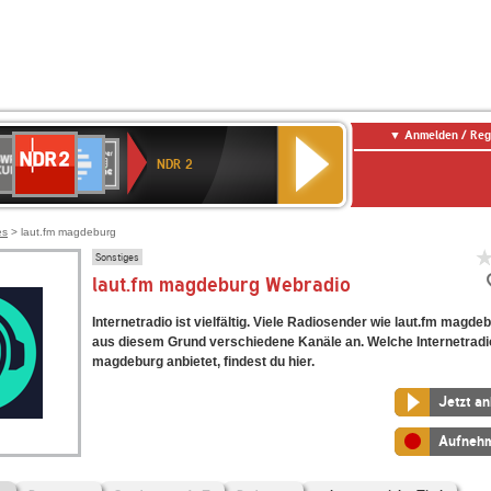
Anmelden / Reg
NDR
WR
Deutschlandfunk
SWR3
WDR
BR-
Deutschlandfunk
ANTENNE
80er
2
NDR 2
ltur
4
KLASSIK
Kultur
BAYERN
90er
OLDIE
ANTENNE
es
> laut.fm magdeburg
Sonstiges
laut.fm magdeburg Webradio
Internetradio ist vielfältig. Viele Radiosender wie laut.fm magde
aus diesem Grund verschiedene Kanäle an. Welche Internetradi
magdeburg anbietet, findest du hier.
Jetzt a
Aufneh