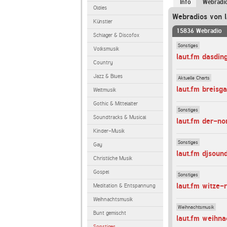
Info
Webradi
Oldies
Webradios von l
Künstler
15836 Webradio
Schlager & Discofox
Sonstiges
Volksmusik
laut.fm dasdin
Country
Jazz & Blues
Aktuelle Charts
laut.fm breisga
Weltmusik
Gothic & Mittelalter
Sonstiges
Soundtracks & Musical
laut.fm der-n
Kinder-Musik
Sonstiges
Gay
laut.fm djsoun
Christliche Musik
Gospel
Sonstiges
laut.fm witze-
Meditation & Entspannung
Weihnachtsmusik
Weihnachtsmusik
Bunt gemischt
laut.fm weihna
Sonstiges