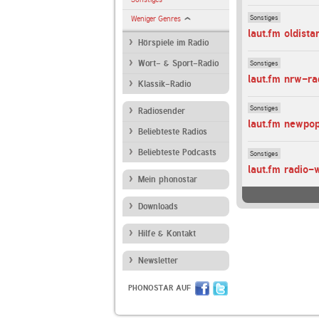
Sonstiges
Weniger Genres
laut.fm oldista
Hörspiele im Radio
Sonstiges
Wort- & Sport-Radio
laut.fm nrw-ra
Klassik-Radio
Sonstiges
Radiosender
laut.fm newpo
Beliebteste Radios
Beliebteste Podcasts
Sonstiges
laut.fm radio-
Mein phonostar
Downloads
Hilfe & Kontakt
Newsletter
PHONOSTAR AUF