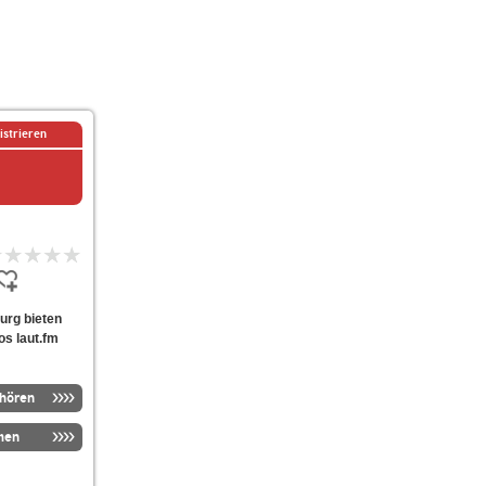
istrieren
burg bieten
os laut.fm
nhören
men