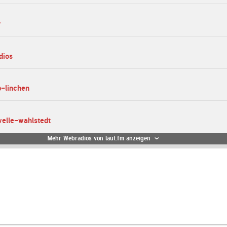
r
dios
p-linchen
welle-wahlstedt
Mehr Webradios von laut.fm anzeigen