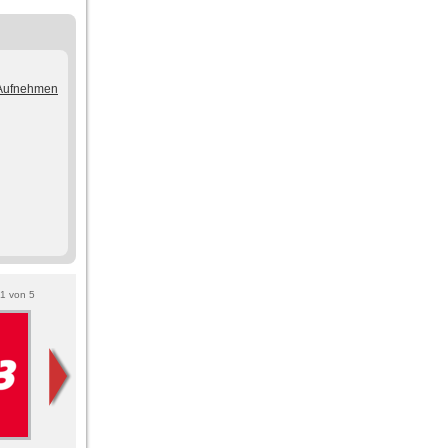
/Aufnehmen
1
von
5