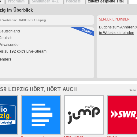
o
Programm
Sendungen A-Z
Podcasts
zuletzt gespielte Titel
ig im Überblick
SENDER EINBINDEN
> Webradio: RADIO PSR Leipzig
Buttons zum Anhören
Deutschland
in Website einbinden
Deutsch
Privatsender
bis zu 192 kbit/s Live-Stream
Senders
SR LEIPZIG HÖRT, HÖRT AUCH
Seite