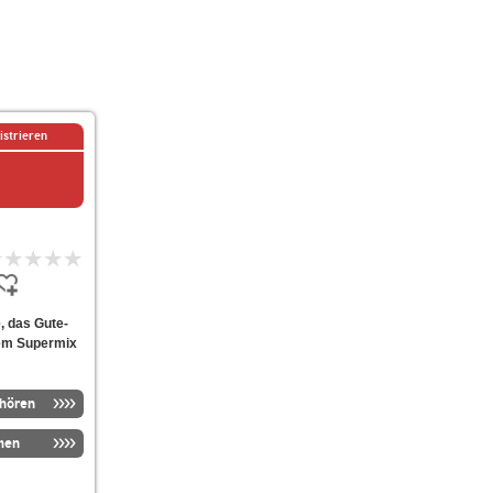
istrieren
, das Gute-
dem Supermix
nhören
men