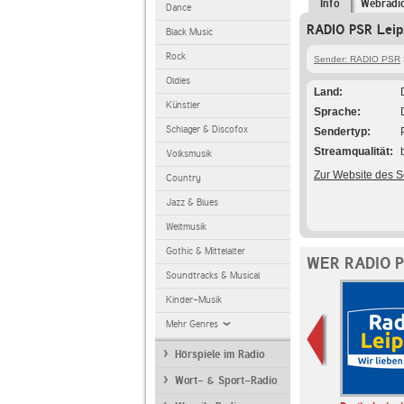
Info
Webradi
Dance
RADIO PSR Leipz
Black Music
Rock
Sender: RADIO PSR
Oldies
Land
Künstler
Sprache
Schlager & Discofox
Sendertyp
Streamqualität
Volksmusik
Zur Website des 
Country
Jazz & Blues
Weltmusik
Gothic & Mittelalter
WER RADIO P
Soundtracks & Musical
Kinder-Musik
Mehr Genres
Hörspiele im Radio
Wort- & Sport-Radio