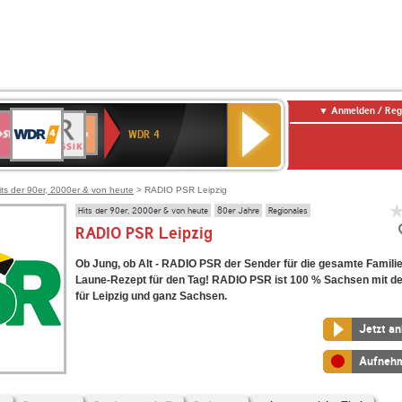
Anmelden / Reg
WDR
WR3
BR-
Deutschlandfunk
NDR
Deutschlandfunk
SWR
4
WDR 4
KLASSIK
2
Kultur
Kultur
E
ENNE
its der 90er, 2000er & von heute
> RADIO PSR Leipzig
Hits der 90er, 2000er & von heute
80er Jahre
Regionales
RADIO PSR Leipzig
Ob Jung, ob Alt - RADIO PSR der Sender für die gesamte Familie
Laune-Rezept für den Tag! RADIO PSR ist 100 % Sachsen mit 
für Leipzig und ganz Sachsen.
Jetzt a
Aufneh