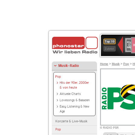
S
80er
Top 10
90er
Zuletzt
OLDI
ANT
Home
>
Musik
>
Pop
>
H
Musik-Radio
Pop
Hits der 90er, 2000er
& von heute
Aktuelle Charts
Lovesongs & Balladen
Easy Listening & New
Age
Konzerte & Live-Musik
© RADIO PSR
Pop