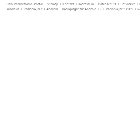
Dein Internetradio-Portal :
Sitemap
|
Kontakt
|
Impressum
|
Datenschutz
|
Entwickler
|
Windows
|
Radioplayer für Android
|
Radioplayer für Android TV
|
Radioplayer für iOS
|
R