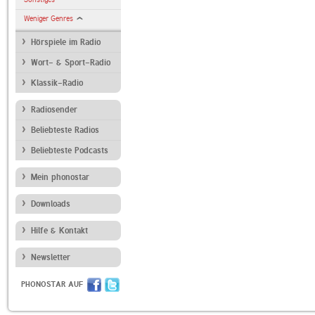
Weniger Genres
Hörspiele im Radio
Wort- & Sport-Radio
Klassik-Radio
Radiosender
Beliebteste Radios
Beliebteste Podcasts
Mein phonostar
Downloads
Hilfe & Kontakt
Newsletter
PHONOSTAR AUF