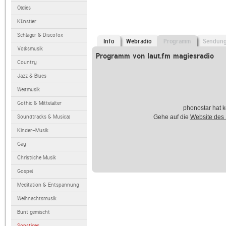
Oldies
Künstler
Schlager & Discofox
Info
Webradio
Programm
Sendun
Volksmusik
Programm von laut.fm magiesradio
Country
Jazz & Blues
Weltmusik
Gothic & Mittelalter
phonostar hat k
Soundtracks & Musical
Gehe auf die
Website des
Kinder-Musik
Gay
Christliche Musik
Gospel
Meditation & Entspannung
Weihnachtsmusik
Bunt gemischt
Sonstiges