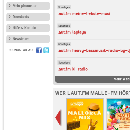
Mein phonostar
Sonstiges
laut.fm meine-liebste-musi
Downloads
Sonstiges
Hilfe & Kontakt
laut.fm laplaya
Newsletter
Sonstiges
laut.fm heavy-bassmusik-radio-by-d
PHONOSTAR AUF
Sonstiges
laut.fm ki-radio
Mehr Webr
WER LAUT.FM MALLE-FM HÖR