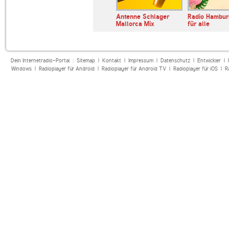
AW
Radio Brocken Malle
Antenne Schlager
Radio Hambur
party
Hits
Mallorca Mix
für alle
Dein Internetradio-Portal :
Sitemap
|
Kontakt
|
Impressum
|
Datenschutz
|
Entwickler
|
Windows
|
Radioplayer für Android
|
Radioplayer für Android TV
|
Radioplayer für iOS
|
R