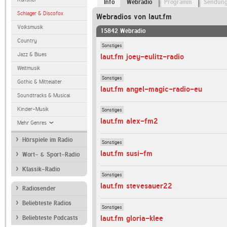
Info
Webradio
Programm
Sendun
Schlager & Discofox
Webradios von laut.fm
Volksmusik
15842 Webradio
Country
Sonstiges
Jazz & Blues
laut.fm joey-eulitz-radio
Weltmusik
Sonstiges
Gothic & Mittelalter
laut.fm angel-magic-radio-eu
Soundtracks & Musical
Kinder-Musik
Sonstiges
laut.fm alex-fm2
Mehr Genres
Hörspiele im Radio
Sonstiges
laut.fm susi-fm
Wort- & Sport-Radio
Klassik-Radio
Sonstiges
laut.fm stevesauer22
Radiosender
Beliebteste Radios
Sonstiges
laut.fm gloria-klee
Beliebteste Podcasts