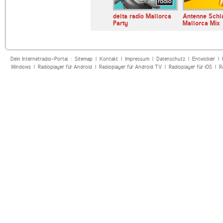
 Malle Party
Das Inselradio
delta radio Mallorca
Antenne Schl
Mallorca Classics
Party
Mallorca Mix
Dein Internetradio-Portal :
Sitemap
|
Kontakt
|
Impressum
|
Datenschutz
|
Entwickler
|
Windows
|
Radioplayer für Android
|
Radioplayer für Android TV
|
Radioplayer für iOS
|
R