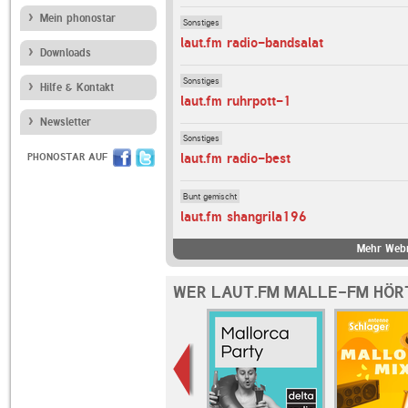
Mein phonostar
Sonstiges
laut.fm radio-bandsalat
Downloads
Sonstiges
Hilfe & Kontakt
laut.fm ruhrpott-1
Newsletter
Sonstiges
laut.fm radio-best
PHONOSTAR AUF
Bunt gemischt
laut.fm shangrila196
Mehr Webr
WER LAUT.FM MALLE-FM HÖR