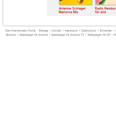
AW
Radio Brocken Malle
Antenne Schlager
Radio Hambur
party
Hits
Mallorca Mix
für alle
Dein Internetradio-Portal :
Sitemap
|
Kontakt
|
Impressum
|
Datenschutz
|
Entwickler
|
Windows
|
Radioplayer für Android
|
Radioplayer für Android TV
|
Radioplayer für iOS
|
R