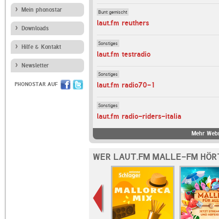
Mein phonostar
Bunt gemischt
laut.fm reuthers
Downloads
Sonstiges
Hilfe & Kontakt
laut.fm testradio
Newsletter
Sonstiges
laut.fm radio70-1
PHONOSTAR AUF
Sonstiges
laut.fm radio-riders-italia
Mehr Webr
WER LAUT.FM MALLE-FM HÖR