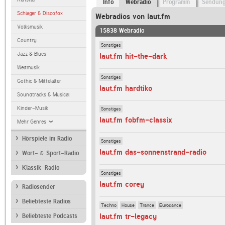
Info
Webradio
Programm
Sendun
Schlager & Discofox
Webradios von laut.fm
Volksmusik
15838 Webradio
Country
Sonstiges
Jazz & Blues
laut.fm hit-the-dark
Weltmusik
Sonstiges
Gothic & Mittelalter
laut.fm hardtiko
Soundtracks & Musical
Kinder-Musik
Sonstiges
laut.fm fobfm-classix
Mehr Genres
Hörspiele im Radio
Sonstiges
laut.fm das-sonnenstrand-radio
Wort- & Sport-Radio
Klassik-Radio
Sonstiges
laut.fm corey
Radiosender
Beliebteste Radios
Techno
House
Trance
Eurodance
laut.fm tr-legacy
Beliebteste Podcasts