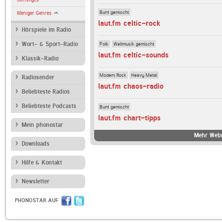
Bunt gemischt
Weniger Genres
laut.fm celtic-rock
Hörspiele im Radio
Folk
Weltmusik gemischt
Wort- & Sport-Radio
laut.fm celtic-sounds
Klassik-Radio
Modern Rock
Heavy Metal
Radiosender
laut.fm chaos-radio
Beliebteste Radios
Beliebteste Podcasts
Bunt gemischt
laut.fm chart-tipps
Mein phonostar
Mehr Webr
Downloads
Hilfe & Kontakt
Newsletter
PHONOSTAR AUF