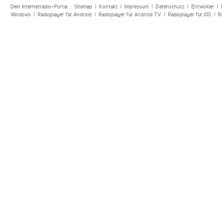
Dein Internetradio-Portal :
Sitemap
|
Kontakt
|
Impressum
|
Datenschutz
|
Entwickler
|
Windows
|
Radioplayer für Android
|
Radioplayer für Android TV
|
Radioplayer für iOS
|
R