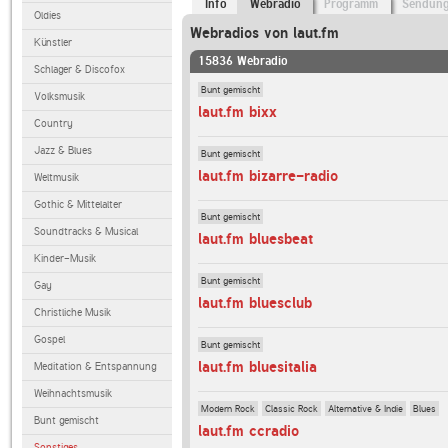
Info
Webradio
Programm
Sendun
Oldies
Webradios von laut.fm
Künstler
15836 Webradio
Schlager & Discofox
Bunt gemischt
Volksmusik
laut.fm bixx
Country
Jazz & Blues
Bunt gemischt
laut.fm bizarre-radio
Weltmusik
Gothic & Mittelalter
Bunt gemischt
Soundtracks & Musical
laut.fm bluesbeat
Kinder-Musik
Bunt gemischt
Gay
laut.fm bluesclub
Christliche Musik
Gospel
Bunt gemischt
laut.fm bluesitalia
Meditation & Entspannung
Weihnachtsmusik
Modern Rock
Classic Rock
Alternative & Indie
Blues
Bunt gemischt
laut.fm ccradio
Sonstiges