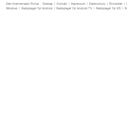
Dein Internetradio-Portal :
Sitemap
|
Kontakt
|
Impressum
|
Datenschutz
|
Entwickler
|
Windows
|
Radioplayer für Android
|
Radioplayer für Android TV
|
Radioplayer für iOS
|
R