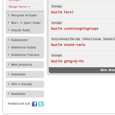
Sonstiges
Weniger Genres
laut.fm favo1
Hörspiele im Radio
Sonstiges
Wort- & Sport-Radio
laut.fm conexiongirlsgroups
Klassik-Radio
Easy Listening & New Age
Chillout & Lounge
Dubstep &
Radiosender
laut.fm monte-carlo
Beliebteste Radios
Beliebteste Podcasts
Sonstiges
laut.fm gengvej-fm
Mein phonostar
Mehr Webr
Downloads
Hilfe & Kontakt
Newsletter
PHONOSTAR AUF