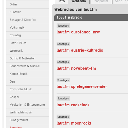
Info
Webradio
Programm
Sendun
Oldies
Webradios von laut.fm
Künstler
15831 Webradio
Schlager & Discofox
Sonstiges
Volksmusik
laut.fm eurofance-nrw
Country
Jazz & Blues
Sonstiges
laut.fm austria-kultradio
Weltmusik
Gothic & Mittelalter
Sonstiges
Soundtracks & Musical
laut.fm novabeat-fm
Kinder-Musik
Sonstiges
Gay
laut.fm spielegamersender
Christliche Musik
Gospel
Sonstiges
laut.fm rockclock
Meditation & Entspannung
Weihnachtsmusik
Sonstiges
Bunt gemischt
laut.fm moonrockt
Sonstiges