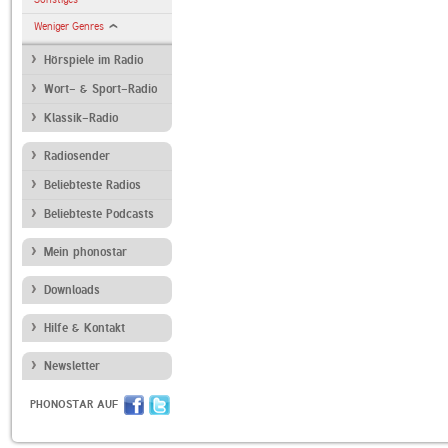
Weniger Genres
Hörspiele im Radio
Wort- & Sport-Radio
Klassik-Radio
Radiosender
Beliebteste Radios
Beliebteste Podcasts
Mein phonostar
Downloads
Hilfe & Kontakt
Newsletter
PHONOSTAR AUF