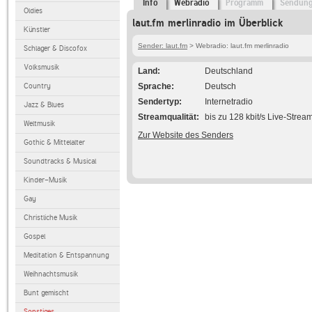
Info
Webradio
Programm
Sendun
Oldies
laut.fm merlinradio im Überblick
Künstler
Sender: laut.fm
> Webradio: laut.fm merlinradio
Schlager & Discofox
Volksmusik
Land
Deutschland
Country
Sprache
Deutsch
Sendertyp
Internetradio
Jazz & Blues
Streamqualität
bis zu 128 kbit/s Live-Strea
Weltmusik
Zur Website des Senders
Gothic & Mittelalter
Soundtracks & Musical
Kinder-Musik
Gay
Christliche Musik
Gospel
Meditation & Entspannung
Weihnachtsmusik
Bunt gemischt
Sonstiges