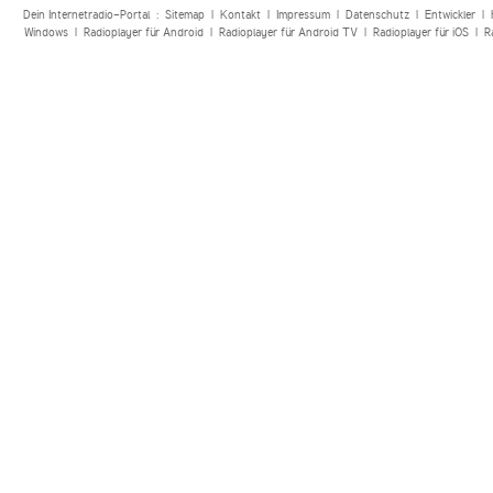
Dein Internetradio-Portal :
Sitemap
|
Kontakt
|
Impressum
|
Datenschutz
|
Entwickler
|
Windows
|
Radioplayer für Android
|
Radioplayer für Android TV
|
Radioplayer für iOS
|
R