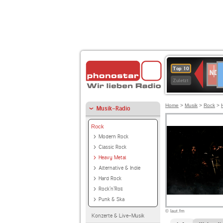
D
NDR
Top 10
2
Zuletzt
Home
>
Musik
>
Rock
>
Musik-Radio
Rock
Modern Rock
Classic Rock
Heavy Metal
Alternative & Indie
Hard Rock
Rock'n'Roll
Punk & Ska
© laut.fm
Konzerte & Live-Musik