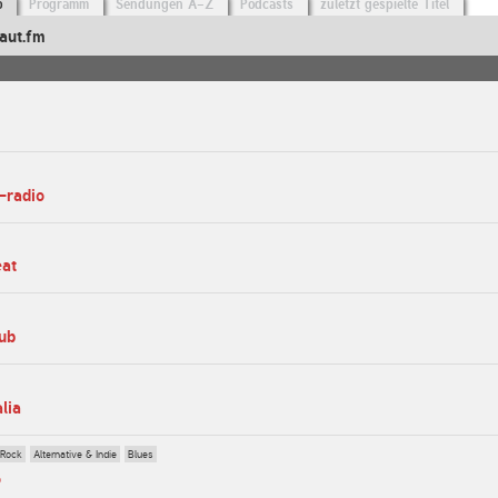
o
Programm
Sendungen A-Z
Podcasts
zuletzt gespielte Titel
aut.fm
-radio
eat
lub
alia
 Rock
Alternative & Indie
Blues
o