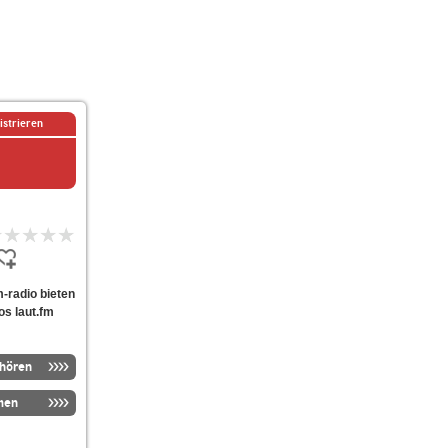
istrieren
m-radio bieten
os laut.fm
nhören
men