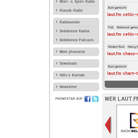
Wort- & Sport-Radio
Bunt gemischt
Klassik-Radio
laut.fm celtic-
Radiosender
Folk
Weltmusik gemis
Beliebteste Radios
laut.fm celtic
Beliebteste Podcasts
Modern Rock
Heavy 
Mein phonostar
laut.fm chaos-
Downloads
Bunt gemischt
laut.fm chart-t
Hilfe & Kontakt
Newsletter
WER LAUT.F
PHONOSTAR AUF