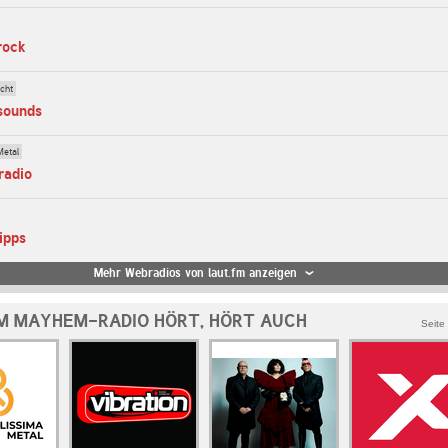
rock
cht
-sounds
Metal
radio
ipps
Mehr Webradios von laut.fm anzeigen
M MAYHEM-RADIO HÖRT, HÖRT AUCH
Seite