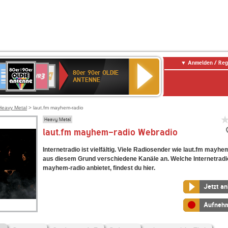
Anmelden / Reg
80er
eutschlandfunk
SWR3
WDR
SWR
80er 90er OLDIE
90er
4
Kultur
ANTENNE
OLDIE
ANTENNE
Heavy Metal
> laut.fm mayhem-radio
Heavy Metal
laut.fm mayhem-radio Webradio
Internetradio ist vielfältig. Viele Radiosender wie laut.fm mayhe
aus diesem Grund verschiedene Kanäle an. Welche Internetradi
mayhem-radio anbietet, findest du hier.
Jetzt a
Aufneh