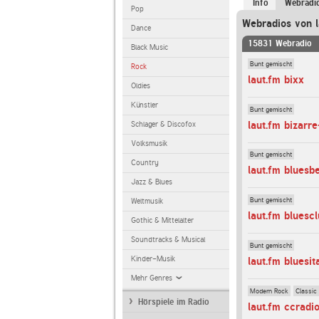
Info
Webradi
Pop
Webradios von l
Dance
15831 Webradio
Black Music
Bunt gemischt
Rock
laut.fm bixx
Oldies
Künstler
Bunt gemischt
laut.fm bizarre
Schlager & Discofox
Volksmusik
Bunt gemischt
Country
laut.fm bluesb
Jazz & Blues
Bunt gemischt
Weltmusik
laut.fm bluesc
Gothic & Mittelalter
Soundtracks & Musical
Bunt gemischt
Kinder-Musik
laut.fm bluesit
Mehr Genres
Modern Rock
Classic
Hörspiele im Radio
laut.fm ccradi