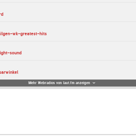
rd
hilgen-wk-greatest-hits
light-sound
sarwinkel
Mehr Webradios von laut.fm anzeigen