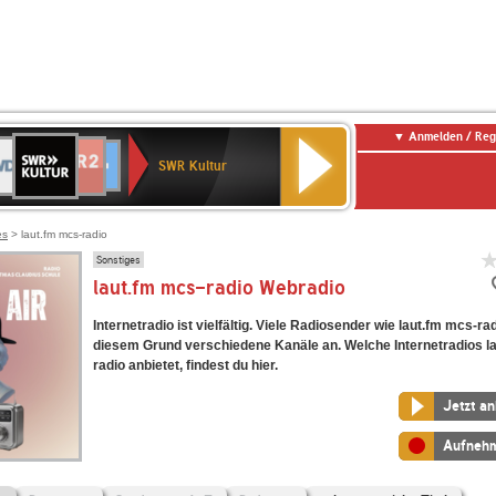
Anmelden / Reg
SWR
DR
NDR
ENNE
80er
SWR3
WDR
BR-
Deutschlandfunk
Deutschlandfunk
Kultur
SWR Kultur
2
ERN
90er
4
KLASSIK
Kultur
OLDIE
ANTENNE
es
> laut.fm mcs-radio
Sonstiges
laut.fm mcs-radio Webradio
Internetradio ist vielfältig. Viele Radiosender wie laut.fm mcs-ra
diesem Grund verschiedene Kanäle an. Welche Internetradios l
radio anbietet, findest du hier.
Jetzt a
Aufneh