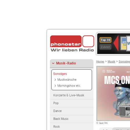
W
ANT
Top 10
2
BAY
Zuletzt
Home
>
Musik
>
Sonstig
Musik-Radio
Sonstiges
Musikwünsche
Morningshow etc.
Konzerte & Live-Musik
Pop
Dance
Black Music
© laut.fm
Rock