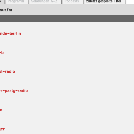
o
Programm
Sendungen A-Z
Podcasts
zuletzt gespielte Titel
aut.fm
unde-berlin
-b
ul-radio
er-party-radio
fm
ger