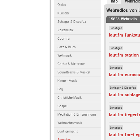
Info
Webradi
Oldies
Webradios von l
Künstler
15836 Webradio
Schlager & Discofox
Sonstiges
Volksmusik
laut.fm funkst
Country
Jazz & Blues
Sonstiges
laut.fm station
Weltmusik
Gothic & Mittelalter
Sonstiges
Soundtracks & Musical
laut.fm euroso
Kinder-Musik
Schlager & Discofox
Gay
laut.fm schlag
Christliche Musik
Gospel
Sonstiges
laut.fm tieger
Meditation & Entspannung
Weihnachtsmusik
Sonstiges
Bunt gemischt
laut.fm fm-tie
Sonstiges