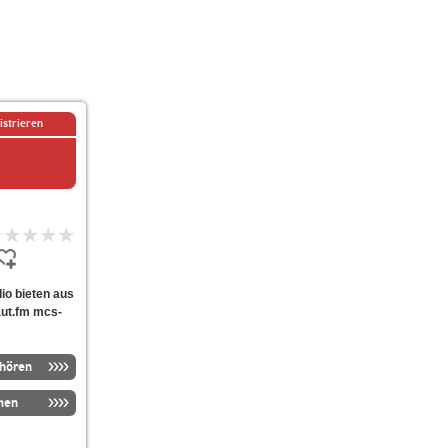
istrieren
dio bieten aus
aut.fm mcs-
nhören
men