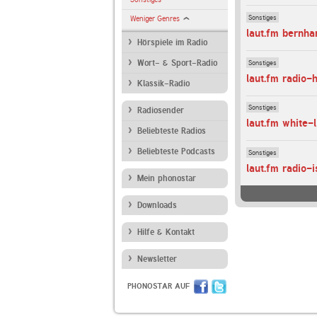
Sonstiges
Weniger Genres
laut.fm bernha
Hörspiele im Radio
Sonstiges
Wort- & Sport-Radio
laut.fm radio-
Klassik-Radio
Sonstiges
Radiosender
laut.fm white-
Beliebteste Radios
Beliebteste Podcasts
Sonstiges
laut.fm radio-i
Mein phonostar
Downloads
Hilfe & Kontakt
Newsletter
PHONOSTAR AUF