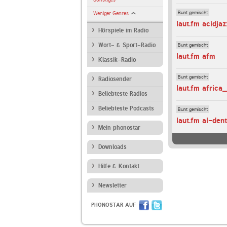
Bunt gemischt
Weniger Genres
laut.fm acidjaz
Hörspiele im Radio
Bunt gemischt
Wort- & Sport-Radio
laut.fm afm
Klassik-Radio
Bunt gemischt
Radiosender
laut.fm africa
Beliebteste Radios
Beliebteste Podcasts
Bunt gemischt
laut.fm al-den
Mein phonostar
Downloads
Hilfe & Kontakt
Newsletter
PHONOSTAR AUF