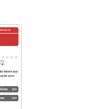
istrieren
dio bieten aus
aut.fm mcs-
nhören
men