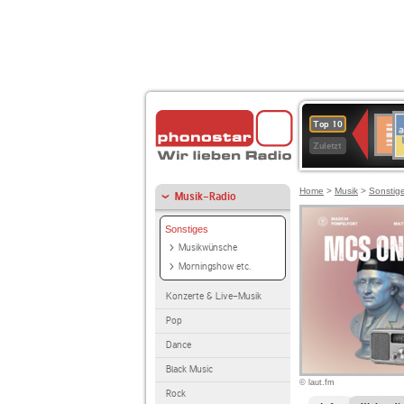
A
Deuts
Top 10
B
Kultu
Zuletzt
Home
>
Musik
>
Sonstig
Musik-Radio
Sonstiges
Musikwünsche
Morningshow etc.
Konzerte & Live-Musik
Pop
Dance
Black Music
© laut.fm
Rock