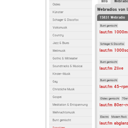
Info
Webradi
Oldies
Webradios von l
Künstler
15831 Webradio
Schlager & Discofox
Bunt gemischt
Volksmusik
laut.fm 1000m
Country
Jazz & Blues
Schlager & Discofox
laut.fm 1000s
Weltmusik
Gothic & Mittelalter
Bunt gemischt
Soundtracks & Musical
laut.fm 2live
Kinder-Musik
Bunt gemischt
Gay
laut.fm 45-rp
Christliche Musik
Gospel
Oldies gemischt
70er
laut.fm 80er-r
Meditation & Entspannung
Weihnachtsmusik
Electro
Modern Rock
Bunt gemischt
laut.fm abglan
Sonstiges