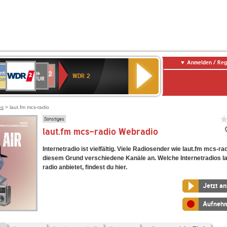
Anmelden / Reg
WDR
NTENNE
SWR
chlandfunk
Deutschlandfunk
80er
SWR3
WDR
BR-
NDR
2
WDR 2
AYERN
Kultur
r
90er
4
KLASSIK
2
OLDIE
ANTENNE
es
> laut.fm mcs-radio
Sonstiges
laut.fm mcs-radio Webradio
Internetradio ist vielfältig. Viele Radiosender wie laut.fm mcs-ra
diesem Grund verschiedene Kanäle an. Welche Internetradios l
radio anbietet, findest du hier.
Jetzt a
Aufneh