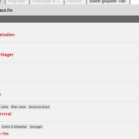
o
Programm
Sendungen A-Z
Podcasts
zuletzt gespielte Titel
aut.fm
elodien
chlager
m
 Jahre
80er Jahre
Deutsche Musik
evival
Gothic & Mittelalter
Sonstiges
z-fm