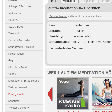
Info
Webradio
Programm
Sendun
Schlager & Discofox
laut.fm meditation im Überblick
Volksmusik
Sender: laut.fm
> Webradio: laut.fm meditation
Country
Land
Deutschland
Jazz & Blues
Sprache
Deutsch
Weltmusik
Sendertyp
Internetradio
Gothic & Mittelalter
Streamqualität
bis zu 128 kbit/s Live-Strea
Soundtracks & Musical
Zur Website des Senders
Kinder-Musik
Gay
Christliche Musik
WER LAUT.FM MEDITATION HÖ
Gospel
Meditation & Entspannung
Weihnachtsmusik
Bunt gemischt
Sonstiges
Weniger Genres