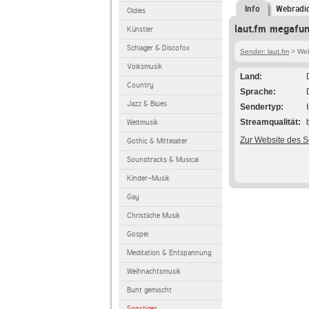
Info
Webradi
Oldies
laut.fm megafun
Künstler
Schlager & Discofox
Sender: laut.fm
> Web
Volksmusik
Land
Country
Sprache
Jazz & Blues
Sendertyp
Streamqualität
Weltmusik
Zur Website des 
Gothic & Mittelalter
Soundtracks & Musical
Kinder-Musik
Gay
Christliche Musik
Gospel
Meditation & Entspannung
Weihnachtsmusik
Bunt gemischt
Sonstiges