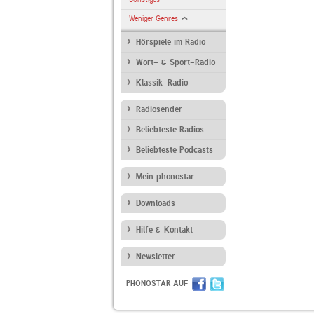
Weniger Genres
Hörspiele im Radio
Wort- & Sport-Radio
Klassik-Radio
Radiosender
Beliebteste Radios
Beliebteste Podcasts
Mein phonostar
Downloads
Hilfe & Kontakt
Newsletter
PHONOSTAR AUF