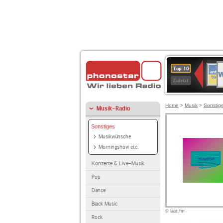
W
ANT
Top 10
2
BAY
Zuletzt
Home
>
Musik
>
Sonstig
Musik-Radio
Sonstiges
Musikwünsche
Morningshow etc.
Konzerte & Live-Musik
Pop
Dance
Black Music
© laut.fm
Rock