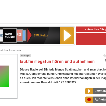
Anmelden / Reg
SWR
DR
NDR
ENNE
80er
SWR3
WDR
BR-
Deutschlandfunk
Deutschlandfunk
Kultur
SWR Kultur
2
ERN
90er
4
KLASSIK
Kultur
OLDIE
ANTENNE
es
> laut.fm megafun
Sonstiges
laut.fm megafun hören und aufnehmen
Dieses Radio soll Dir jede Menge Spaß machen und zwar durch 
Musik. Comedy und bunte Unterhaltung mit interessanten Wortbe
es auch. Ich möchte versuchen ohne Wiederholungen in der Play
auszukommen. Kontakt: +49 177 6786927.
Jetzt a
Aufneh