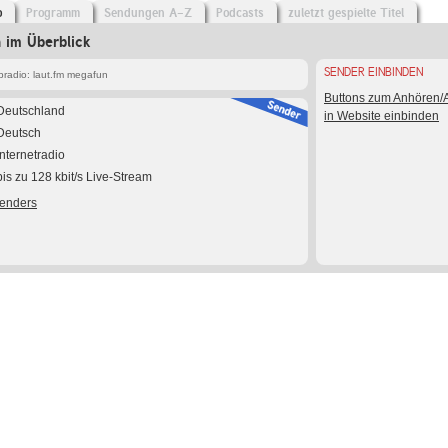
o
Programm
Sendungen A-Z
Podcasts
zuletzt gespielte Titel
 im Überblick
SENDER EINBINDEN
radio: laut.fm megafun
Buttons zum Anhören
Deutschland
in Website einbinden
Deutsch
Internetradio
bis zu 128 kbit/s Live-Stream
Senders