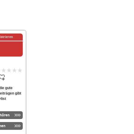
istrieren
die gute
iträgen gibt
list
nhören
men