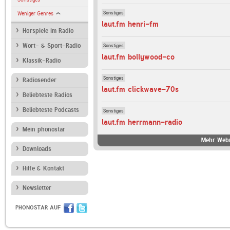
Sonstiges
Weniger Genres
laut.fm henri-fm
Hörspiele im Radio
Sonstiges
Wort- & Sport-Radio
laut.fm bollywood-co
Klassik-Radio
Sonstiges
Radiosender
laut.fm clickwave-70s
Beliebteste Radios
Beliebteste Podcasts
Sonstiges
laut.fm herrmann-radio
Mein phonostar
Mehr Webr
Downloads
Hilfe & Kontakt
Newsletter
PHONOSTAR AUF