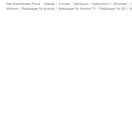
Dein Internetradio-Portal :
Sitemap
|
Kontakt
|
Impressum
|
Datenschutz
|
Entwickler
|
Windows
|
Radioplayer für Android
|
Radioplayer für Android TV
|
Radioplayer für iOS
|
R