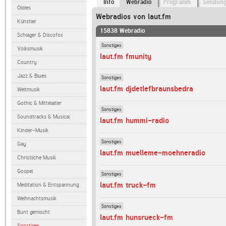
Info
Webradio
Programm
Sendun
Oldies
Webradios von laut.fm
Künstler
15838 Webradio
Schlager & Discofox
Sonstiges
Volksmusik
laut.fm fmunity
Country
Jazz & Blues
Sonstiges
laut.fm djdetlefbraunsbedra
Weltmusik
Gothic & Mittelalter
Sonstiges
Soundtracks & Musical
laut.fm hummi-radio
Kinder-Musik
Sonstiges
Gay
laut.fm muelleme-moehneradio
Christliche Musik
Gospel
Sonstiges
laut.fm truck-fm
Meditation & Entspannung
Weihnachtsmusik
Sonstiges
Bunt gemischt
laut.fm hunsrueck-fm
Sonstiges