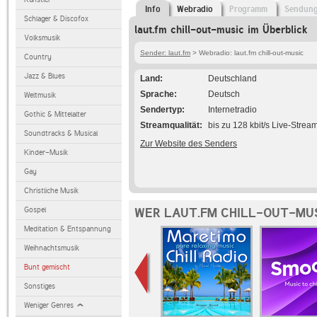
Info
Webradio
Programm
Sendun
Schlager & Discofox
laut.fm chill-out-music im Überblick
Volksmusik
Sender: laut.fm
> Webradio: laut.fm chill-out-music
Country
Jazz & Blues
Land
Deutschland
Sprache
Deutsch
Weltmusik
Sendertyp
Internetradio
Gothic & Mittelalter
Streamqualität
bis zu 128 kbit/s Live-Strea
Soundtracks & Musical
Zur Website des Senders
Kinder-Musik
Gay
Christliche Musik
Gospel
WER LAUT.FM CHILL-OUT-MUS
Meditation & Entspannung
Weihnachtsmusik
Bunt gemischt
Sonstiges
Weniger Genres