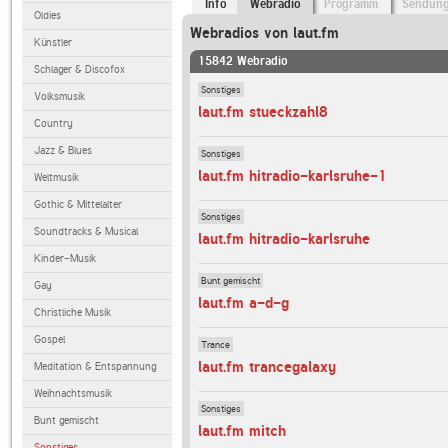
Info
Webradio
Programm
Sendun
Oldies
Webradios von laut.fm
Künstler
15842 Webradio
Schlager & Discofox
Sonstiges
Volksmusik
laut.fm stueckzahl8
Country
Jazz & Blues
Sonstiges
laut.fm hitradio-karlsruhe-1
Weltmusik
Gothic & Mittelalter
Sonstiges
Soundtracks & Musical
laut.fm hitradio-karlsruhe
Kinder-Musik
Bunt gemischt
Gay
laut.fm a-d-g
Christliche Musik
Gospel
Trance
laut.fm trancegalaxy
Meditation & Entspannung
Weihnachtsmusik
Sonstiges
Bunt gemischt
laut.fm mitch
Sonstiges