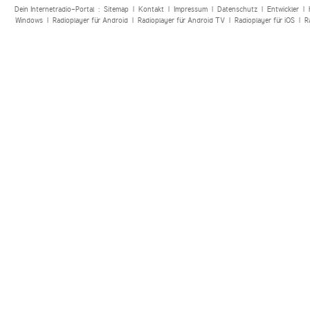
Dein Internetradio-Portal :
Sitemap
|
Kontakt
|
Impressum
|
Datenschutz
|
Entwickler
|
Windows
|
Radioplayer für Android
|
Radioplayer für Android TV
|
Radioplayer für iOS
|
R