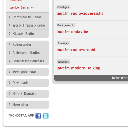
Sonstiges
Weniger Genres
laut.fm radio-zuversicht
Hörspiele im Radio
Bunt gemischt
Wort- & Sport-Radio
laut.fm ondavibe
Klassik-Radio
Sonstiges
Radiosender
laut.fm radio-orchid
Beliebteste Radios
Beliebteste Podcasts
Sonstiges
laut.fm modern-talking
Mein phonostar
Mehr Webr
Downloads
Hilfe & Kontakt
Newsletter
PHONOSTAR AUF