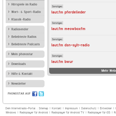
Hörspiele im Radio
Sonstiges
laut.fm pferdelieder
Wort- & Sport-Radio
Klassik-Radio
Sonstiges
laut.fm meowboxfm
Radiosender
Beliebteste Radios
Sonstiges
Beliebteste Podcasts
laut.fm dsn-sylt-radio
Mein phonostar
Sonstiges
laut.fm bwur
Downloads
Mehr Webr
Hilfe & Kontakt
Newsletter
PHONOSTAR AUF
Dein Internetradio-Portal :
Sitemap
|
Kontakt
|
Impressum
|
Datenschutz
|
Entwickler
|
Windows
|
Radioplayer für Android
|
Radioplayer für Android TV
|
Radioplayer für iOS
|
R