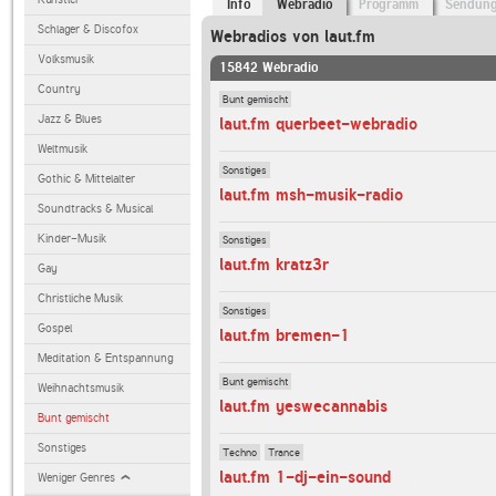
Info
Webradio
Programm
Sendun
Schlager & Discofox
Webradios von laut.fm
Volksmusik
15842 Webradio
Country
Bunt gemischt
Jazz & Blues
laut.fm querbeet-webradio
Weltmusik
Sonstiges
Gothic & Mittelalter
laut.fm msh-musik-radio
Soundtracks & Musical
Kinder-Musik
Sonstiges
laut.fm kratz3r
Gay
Christliche Musik
Sonstiges
Gospel
laut.fm bremen-1
Meditation & Entspannung
Bunt gemischt
Weihnachtsmusik
laut.fm yeswecannabis
Bunt gemischt
Sonstiges
Techno
Trance
laut.fm 1-dj-ein-sound
Weniger Genres