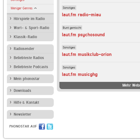
Sonstiges
Weniger Genres
laut.fm radio-miau
Hörspiele im Radio
Bunt gemischt
Wort- & Sport-Radio
laut.fm psychosound
Klassik-Radio
Sonstiges
Radiosender
laut.fm musikclub-orion
Beliebteste Radios
Beliebteste Podcasts
Sonstiges
laut.fm musicghg
Mein phonostar
Mehr Webr
Downloads
Hilfe & Kontakt
Newsletter
PHONOSTAR AUF