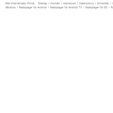
Dein Internetradio-Portal :
Sitemap
|
Kontakt
|
Impressum
|
Datenschutz
|
Entwickler
|
Windows
|
Radioplayer für Android
|
Radioplayer für Android TV
|
Radioplayer für iOS
|
R