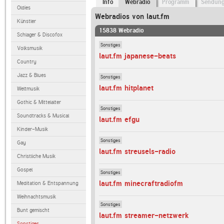
Info
Webradio
Programm
Sendun
Oldies
Webradios von laut.fm
Künstler
15838 Webradio
Schlager & Discofox
Sonstiges
Volksmusik
laut.fm japanese-beats
Country
Jazz & Blues
Sonstiges
laut.fm hitplanet
Weltmusik
Gothic & Mittelalter
Sonstiges
Soundtracks & Musical
laut.fm efgu
Kinder-Musik
Sonstiges
Gay
laut.fm streusels-radio
Christliche Musik
Gospel
Sonstiges
laut.fm minecraftradiofm
Meditation & Entspannung
Weihnachtsmusik
Sonstiges
Bunt gemischt
laut.fm streamer-netzwerk
Sonstiges