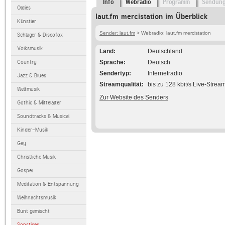
Info
Webradio
Programm
Sendun
Oldies
laut.fm mercistation im Überblick
Künstler
Sender: laut.fm
> Webradio: laut.fm mercistation
Schlager & Discofox
Volksmusik
Land
Deutschland
Country
Sprache
Deutsch
Sendertyp
Internetradio
Jazz & Blues
Streamqualität
bis zu 128 kbit/s Live-Strea
Weltmusik
Zur Website des Senders
Gothic & Mittelalter
Soundtracks & Musical
Kinder-Musik
Gay
Christliche Musik
Gospel
Meditation & Entspannung
Weihnachtsmusik
Bunt gemischt
Sonstiges