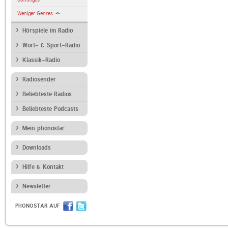
Weniger Genres
Hörspiele im Radio
Wort- & Sport-Radio
Klassik-Radio
Radiosender
Beliebteste Radios
Beliebteste Podcasts
Mein phonostar
Downloads
Hilfe & Kontakt
Newsletter
PHONOSTAR AUF