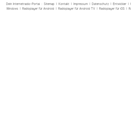
Dein Internetradio-Portal :
Sitemap
|
Kontakt
|
Impressum
|
Datenschutz
|
Entwickler
|
Windows
|
Radioplayer für Android
|
Radioplayer für Android TV
|
Radioplayer für iOS
|
R