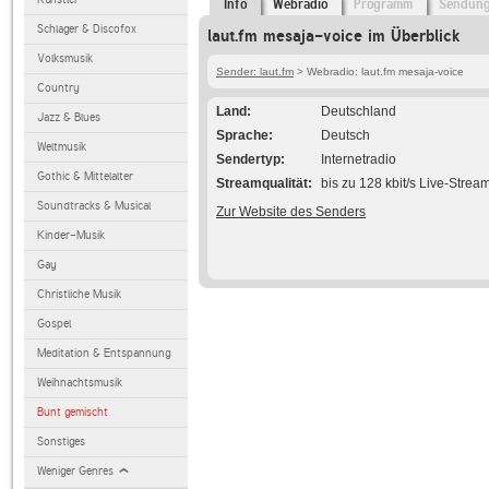
Info
Webradio
Programm
Sendun
Schlager & Discofox
laut.fm mesaja-voice im Überblick
Volksmusik
Sender: laut.fm
> Webradio: laut.fm mesaja-voice
Country
Land
Deutschland
Jazz & Blues
Sprache
Deutsch
Weltmusik
Sendertyp
Internetradio
Gothic & Mittelalter
Streamqualität
bis zu 128 kbit/s Live-Strea
Soundtracks & Musical
Zur Website des Senders
Kinder-Musik
Gay
Christliche Musik
Gospel
Meditation & Entspannung
Weihnachtsmusik
Bunt gemischt
Sonstiges
Weniger Genres