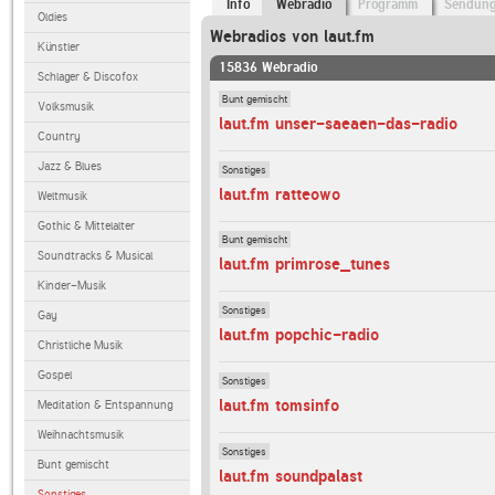
Info
Webradio
Programm
Sendun
Oldies
Webradios von laut.fm
Künstler
15836 Webradio
Schlager & Discofox
Bunt gemischt
Volksmusik
laut.fm unser-saeaen-das-radio
Country
Jazz & Blues
Sonstiges
laut.fm ratteowo
Weltmusik
Gothic & Mittelalter
Bunt gemischt
Soundtracks & Musical
laut.fm primrose_tunes
Kinder-Musik
Sonstiges
Gay
laut.fm popchic-radio
Christliche Musik
Gospel
Sonstiges
laut.fm tomsinfo
Meditation & Entspannung
Weihnachtsmusik
Sonstiges
Bunt gemischt
laut.fm soundpalast
Sonstiges