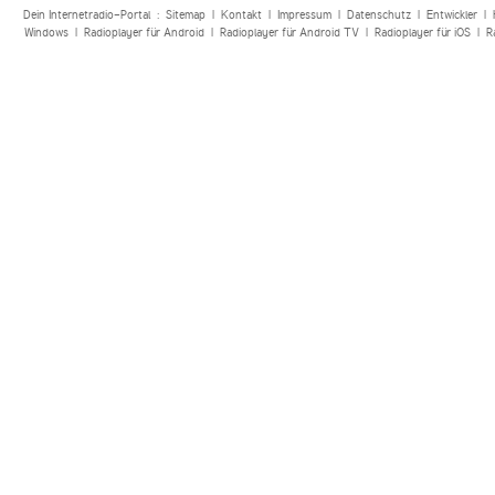
Dein Internetradio-Portal :
Sitemap
|
Kontakt
|
Impressum
|
Datenschutz
|
Entwickler
|
Windows
|
Radioplayer für Android
|
Radioplayer für Android TV
|
Radioplayer für iOS
|
R