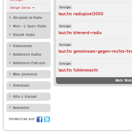
Sonstiges
Weniger Genres
laut.fm radiopixel3000
Hörspiele im Radio
Sonstiges
Wort- & Sport-Radio
laut.fm kitenerd-radio
Klassik-Radio
Sonstiges
Radiosender
laut.fm gemeinsam-gegen-rechts-fes
Beliebteste Radios
Beliebteste Podcasts
Sonstiges
laut.fm fohlenmacht
Mein phonostar
Mehr Webr
Downloads
Hilfe & Kontakt
Newsletter
PHONOSTAR AUF