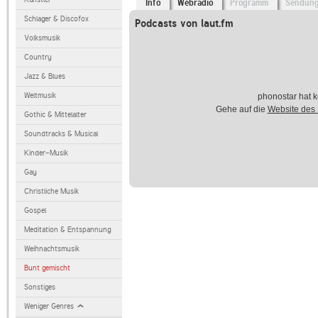
Info
Webradio
Programm
Sendun
Schlager & Discofox
Podcasts von laut.fm
Volksmusik
Country
Jazz & Blues
Weltmusik
phonostar hat k
Gehe auf die
Website des
Gothic & Mittelalter
Soundtracks & Musical
Kinder-Musik
Gay
Christliche Musik
Gospel
Meditation & Entspannung
Weihnachtsmusik
Bunt gemischt
Sonstiges
Weniger Genres