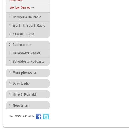
Weniger Genres
Hörspiele im Radio
Wort- & Sport-Radio
Klassik-Radio
Radiosender
Beliebteste Radios
Beliebteste Podcasts
Mein phonostar
Downloads
Hilfe & Kontakt
Newsletter
PHONOSTAR AUF