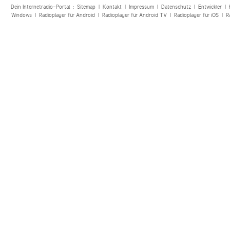
Dein Internetradio-Portal :
Sitemap
|
Kontakt
|
Impressum
|
Datenschutz
|
Entwickler
|
Windows
|
Radioplayer für Android
|
Radioplayer für Android TV
|
Radioplayer für iOS
|
R