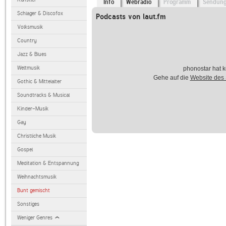
Info
Webradio
Programm
Sendun
Schlager & Discofox
Podcasts von laut.fm
Volksmusik
Country
Jazz & Blues
Weltmusik
phonostar hat k
Gehe auf die
Website des
Gothic & Mittelalter
Soundtracks & Musical
Kinder-Musik
Gay
Christliche Musik
Gospel
Meditation & Entspannung
Weihnachtsmusik
Bunt gemischt
Sonstiges
Weniger Genres