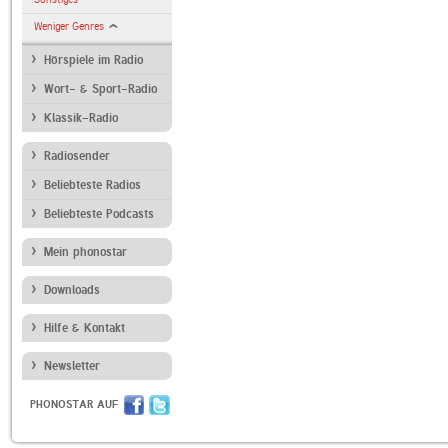
Weniger Genres
Hörspiele im Radio
Wort- & Sport-Radio
Klassik-Radio
Radiosender
Beliebteste Radios
Beliebteste Podcasts
Mein phonostar
Downloads
Hilfe & Kontakt
Newsletter
PHONOSTAR AUF