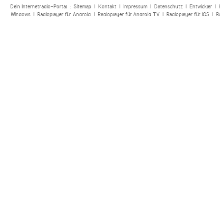
Dein Internetradio-Portal :
Sitemap
|
Kontakt
|
Impressum
|
Datenschutz
|
Entwickler
|
Windows
|
Radioplayer für Android
|
Radioplayer für Android TV
|
Radioplayer für iOS
|
R