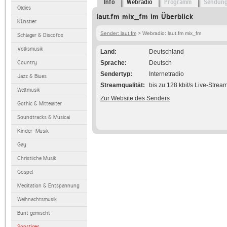
Info
Webradio
Programm
Sendun
Oldies
laut.fm mix_fm im Überblick
Künstler
Sender: laut.fm
> Webradio: laut.fm mix_fm
Schlager & Discofox
Volksmusik
Land
Deutschland
Country
Sprache
Deutsch
Sendertyp
Internetradio
Jazz & Blues
Streamqualität
bis zu 128 kbit/s Live-Strea
Weltmusik
Zur Website des Senders
Gothic & Mittelalter
Soundtracks & Musical
Kinder-Musik
Gay
Christliche Musik
Gospel
Meditation & Entspannung
Weihnachtsmusik
Bunt gemischt
Sonstiges