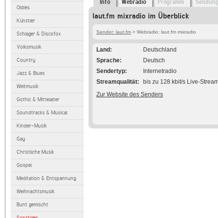
Info
Webradio
Programm
Sendun
Oldies
laut.fm mixradio im Überblick
Künstler
Sender: laut.fm
> Webradio: laut.fm mixradio
Schlager & Discofox
Volksmusik
Land
Deutschland
Country
Sprache
Deutsch
Sendertyp
Internetradio
Jazz & Blues
Streamqualität
bis zu 128 kbit/s Live-Strea
Weltmusik
Zur Website des Senders
Gothic & Mittelalter
Soundtracks & Musical
Kinder-Musik
Gay
Christliche Musik
Gospel
Meditation & Entspannung
Weihnachtsmusik
Bunt gemischt
Sonstiges