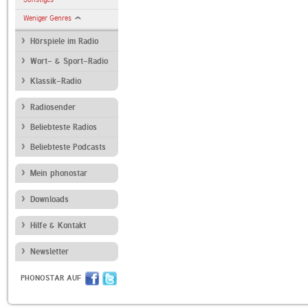
Weniger Genres
Hörspiele im Radio
Wort- & Sport-Radio
Klassik-Radio
Radiosender
Beliebteste Radios
Beliebteste Podcasts
Mein phonostar
Downloads
Hilfe & Kontakt
Newsletter
PHONOSTAR AUF