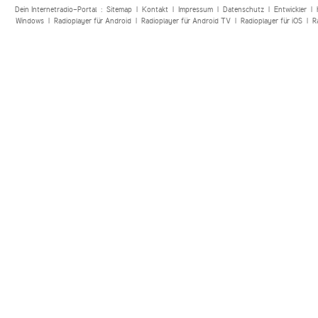
Dein Internetradio-Portal :
Sitemap
|
Kontakt
|
Impressum
|
Datenschutz
|
Entwickler
|
Windows
|
Radioplayer für Android
|
Radioplayer für Android TV
|
Radioplayer für iOS
|
R