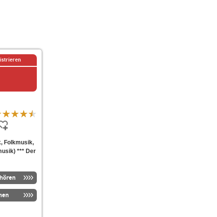
istrieren
, Folkmusik,
musik) *** Der
nhören
men