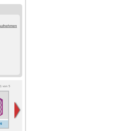
/Aufnehmen
1
von
5