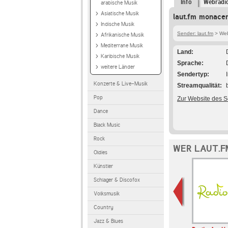
Info
Webradi
arabische Musik
Asiatische Musik
laut.fm monacen
Indische Musik
Sender: laut.fm
> Web
Afrikanische Musik
Mediterrane Musik
Land
Karibische Musik
Sprache
weitere Länder
Sendertyp
Konzerte & Live-Musik
Streamqualität
Pop
Zur Website des 
Dance
Black Music
Rock
WER LAUT.F
Oldies
Künstler
Schlager & Discofox
Volksmusik
Country
Jazz & Blues