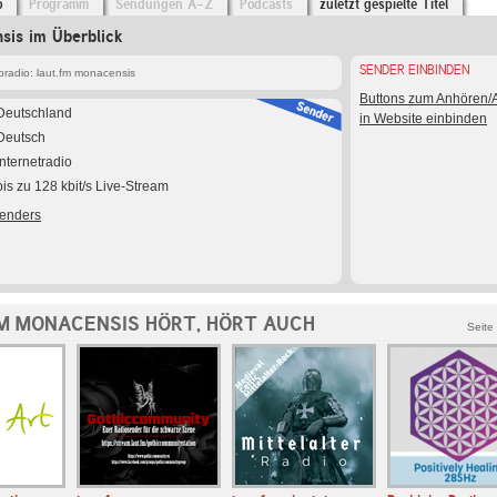
o
Programm
Sendungen A-Z
Podcasts
zuletzt gespielte Titel
sis im Überblick
SENDER EINBINDEN
radio: laut.fm monacensis
Buttons zum Anhören
Deutschland
in Website einbinden
Deutsch
Internetradio
bis zu 128 kbit/s Live-Stream
Senders
M MONACENSIS HÖRT, HÖRT AUCH
Seite