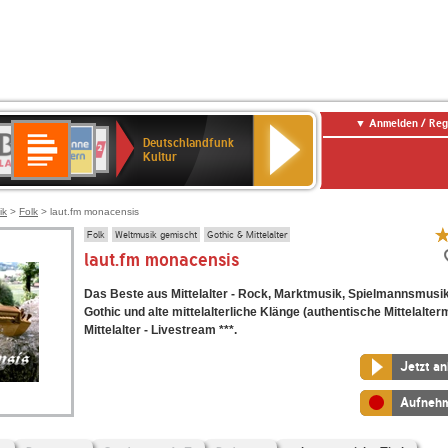
Anmelden / Reg
Deutschlandfunk
R-
ANTENNE
Deutschlandfunk
80er
SWR3
NDR
WDR
SWR
Deutschlandfunk
Kultur
LASSIK
BAYERN
90er
2
2
Kultur
Kultur
OLDIE
ANTENNE
ik
>
Folk
> laut.fm monacensis
Folk
Weltmusik gemischt
Gothic & Mittelalter
laut.fm monacensis
Das Beste aus Mittelalter - Rock, Marktmusik, Spielmannsmusik
Gothic und alte mittelalterliche Klänge (authentische Mittelalter
Mittelalter - Livestream ***.
Jetzt a
Aufneh