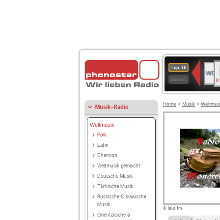
B
WDR
Top 10
K
4
Zuletzt
Home
>
Musik
>
Weltmus
Musik-Radio
Weltmusik
Folk
Latin
Chanson
Weltmusik gemischt
Deutsche Musik
Türkische Musik
Russische & slawische
Musik
© laut.fm
Orientalische &