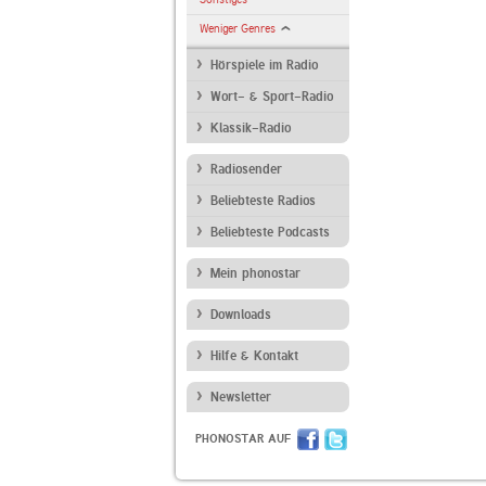
Weniger Genres
Hörspiele im Radio
Wort- & Sport-Radio
Klassik-Radio
Radiosender
Beliebteste Radios
Beliebteste Podcasts
Mein phonostar
Downloads
Hilfe & Kontakt
Newsletter
PHONOSTAR AUF