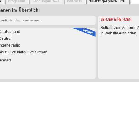
o
Programm
Sendungen A-Z
Podcasts
zuletzt gespielte Titel
nanen im Überblick
SENDER EINBINDEN
radio: laut.fm moosbananen
Buttons zum Anhören
Deutschland
in Website einbinden
Deutsch
Internetradio
bis zu 128 kbit/s Live-Stream
Senders