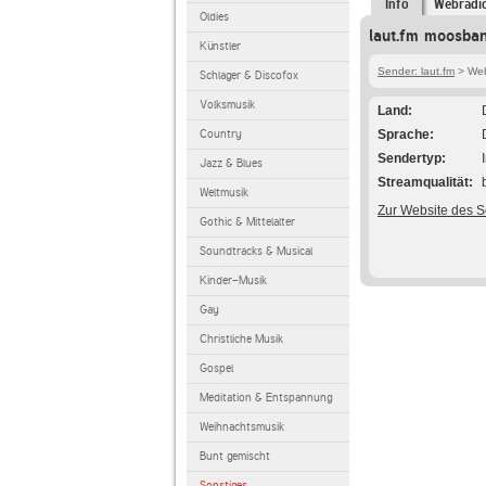
Info
Webradi
Oldies
laut.fm moosba
Künstler
Sender: laut.fm
> Web
Schlager & Discofox
Volksmusik
Land
Country
Sprache
Sendertyp
Jazz & Blues
Streamqualität
Weltmusik
Zur Website des 
Gothic & Mittelalter
Soundtracks & Musical
Kinder-Musik
Gay
Christliche Musik
Gospel
Meditation & Entspannung
Weihnachtsmusik
Bunt gemischt
Sonstiges