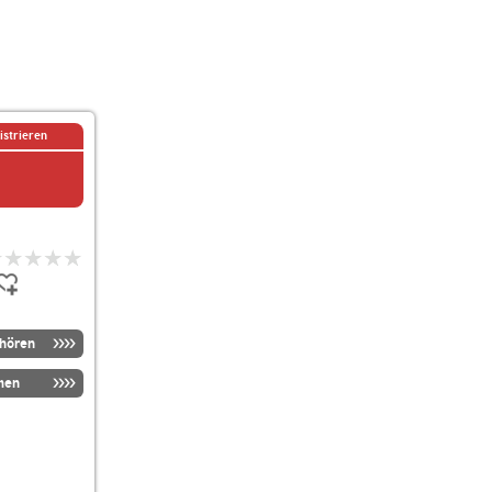
istrieren
nhören
men