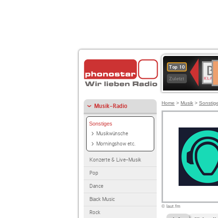
D
BR-
Top 10
Ku
KLAS
Zuletzt
Home
>
Musik
>
Sonstig
Musik-Radio
Sonstiges
Musikwünsche
Morningshow etc.
Konzerte & Live-Musik
Pop
Dance
Black Music
© laut.fm
Rock