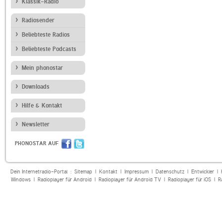
Klassik-Radio
Radiosender
Beliebteste Radios
Beliebteste Podcasts
Mein phonostar
Downloads
Hilfe & Kontakt
Newsletter
PHONOSTAR AUF
Dein Internetradio-Portal :
Sitemap
|
Kontakt
|
Impressum
|
Datenschutz
|
Entwickler
|
Windows
|
Radioplayer für Android
|
Radioplayer für Android TV
|
Radioplayer für iOS
|
R