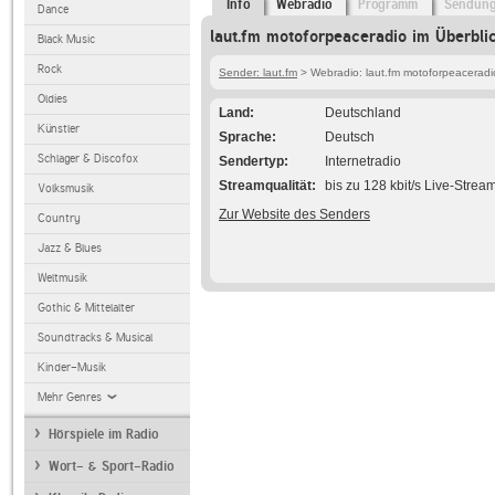
Info
Webradio
Programm
Sendun
Dance
laut.fm motoforpeaceradio im Überbli
Black Music
Rock
Sender: laut.fm
> Webradio: laut.fm motoforpeaceradi
Oldies
Land
Deutschland
Künstler
Sprache
Deutsch
Schlager & Discofox
Sendertyp
Internetradio
Streamqualität
bis zu 128 kbit/s Live-Strea
Volksmusik
Zur Website des Senders
Country
Jazz & Blues
Weltmusik
Gothic & Mittelalter
Soundtracks & Musical
Kinder-Musik
Mehr Genres
Hörspiele im Radio
Wort- & Sport-Radio