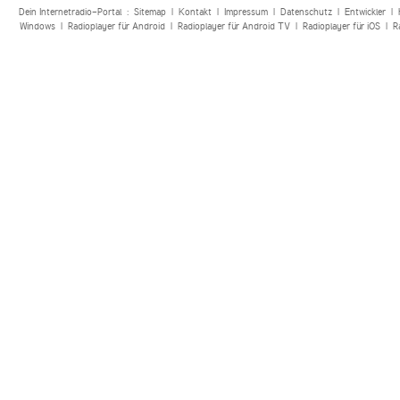
Dein Internetradio-Portal :
Sitemap
|
Kontakt
|
Impressum
|
Datenschutz
|
Entwickler
|
Windows
|
Radioplayer für Android
|
Radioplayer für Android TV
|
Radioplayer für iOS
|
R