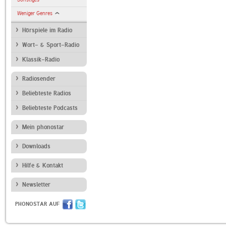
Weniger Genres
Hörspiele im Radio
Wort- & Sport-Radio
Klassik-Radio
Radiosender
Beliebteste Radios
Beliebteste Podcasts
Mein phonostar
Downloads
Hilfe & Kontakt
Newsletter
PHONOSTAR AUF