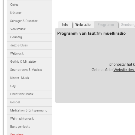
Oldies
Künstler
Schlager & Discofox
Info
Webradio
Programm
Sendun
Volksmusik
Programm von laut.fm muelliradio
Country
Jazz & Blues
Weltmusik
Gothic & Mittelalter
phonostar hat k
Soundtracks & Musical
Gehe auf die
Website des
Kinder-Musik
Gay
Christliche Musik
Gospel
Meditation & Entspannung
Weihnachtsmusik
Bunt gemischt
Sonstiges