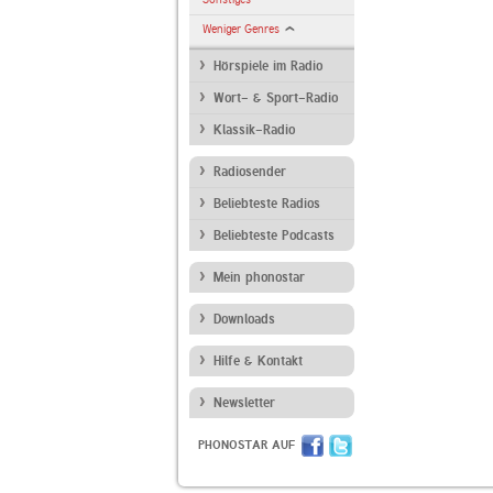
Weniger Genres
Hörspiele im Radio
Wort- & Sport-Radio
Klassik-Radio
Radiosender
Beliebteste Radios
Beliebteste Podcasts
Mein phonostar
Downloads
Hilfe & Kontakt
Newsletter
PHONOSTAR AUF