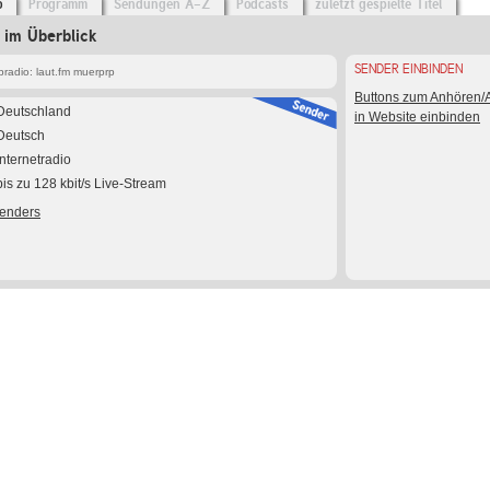
o
Programm
Sendungen A-Z
Podcasts
zuletzt gespielte Titel
 im Überblick
SENDER EINBINDEN
radio: laut.fm muerprp
Buttons zum Anhören
Deutschland
in Website einbinden
Deutsch
Internetradio
bis zu 128 kbit/s Live-Stream
Senders