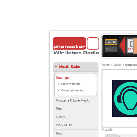
D
BR-
Top 10
Ku
KLAS
Zuletzt
Home
>
Musik
>
Sonstig
Musik-Radio
Sonstiges
Musikwünsche
Morningshow etc.
Konzerte & Live-Musik
Pop
Dance
Black Music
© laut.fm
Rock