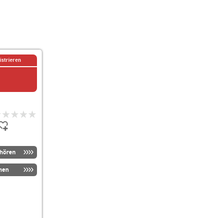
istrieren
nhören
men