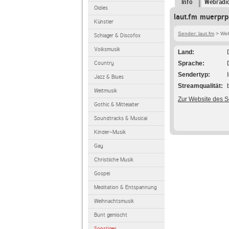
Info
Webradi
Oldies
laut.fm muerprp
Künstler
Sender: laut.fm
> Web
Schlager & Discofox
Volksmusik
Land
Country
Sprache
Sendertyp
Jazz & Blues
Streamqualität
Weltmusik
Zur Website des 
Gothic & Mittelalter
Soundtracks & Musical
Kinder-Musik
Gay
Christliche Musik
Gospel
Meditation & Entspannung
Weihnachtsmusik
Bunt gemischt
Sonstiges