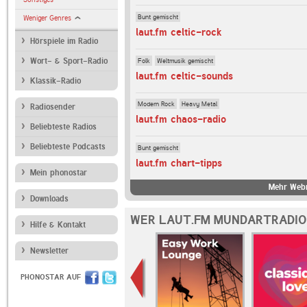
Bunt gemischt
Weniger Genres
laut.fm celtic-rock
Hörspiele im Radio
Folk
Weltmusik gemischt
Wort- & Sport-Radio
laut.fm celtic-sounds
Klassik-Radio
Modern Rock
Heavy Metal
Radiosender
laut.fm chaos-radio
Beliebteste Radios
Beliebteste Podcasts
Bunt gemischt
laut.fm chart-tipps
Mein phonostar
Mehr Webr
Downloads
WER LAUT.FM MUNDARTRADIO
Hilfe & Kontakt
Newsletter
PHONOSTAR AUF