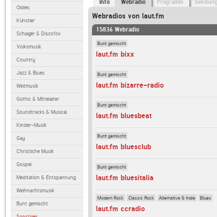
Info
Webradio
Programm
Sendun
Oldies
Webradios von laut.fm
Künstler
15836 Webradio
Schlager & Discofox
Bunt gemischt
Volksmusik
laut.fm bixx
Country
Jazz & Blues
Bunt gemischt
laut.fm bizarre-radio
Weltmusik
Gothic & Mittelalter
Bunt gemischt
Soundtracks & Musical
laut.fm bluesbeat
Kinder-Musik
Bunt gemischt
Gay
laut.fm bluesclub
Christliche Musik
Gospel
Bunt gemischt
laut.fm bluesitalia
Meditation & Entspannung
Weihnachtsmusik
Modern Rock
Classic Rock
Alternative & Indie
Blues
Bunt gemischt
laut.fm ccradio
Sonstiges