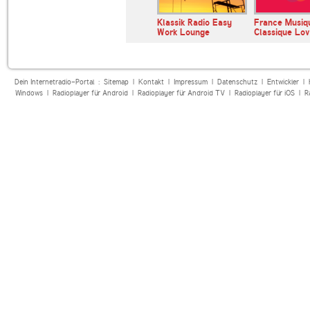
SWR1 Baden-
Klassik Radio Easy
France Musiq
Württemberg
Work Lounge
Classique Lo
Dein Internetradio-Portal :
Sitemap
|
Kontakt
|
Impressum
|
Datenschutz
|
Entwickler
|
Windows
|
Radioplayer für Android
|
Radioplayer für Android TV
|
Radioplayer für iOS
|
R