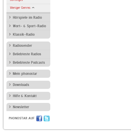
Weniger Genres
Hörspiele im Radio
Wort- & Sport-Radio
Klassik-Radio
Radiosender
Beliebteste Radios
Beliebteste Podcasts
Mein phonostar
Downloads
Hilfe & Kontakt
Newsletter
PHONOSTAR AUF