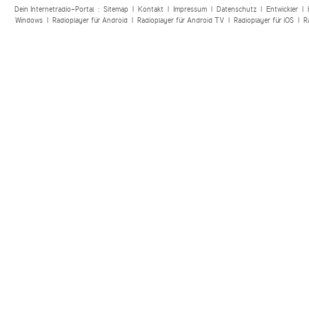
Dein Internetradio-Portal :
Sitemap
|
Kontakt
|
Impressum
|
Datenschutz
|
Entwickler
|
Windows
|
Radioplayer für Android
|
Radioplayer für Android TV
|
Radioplayer für iOS
|
R