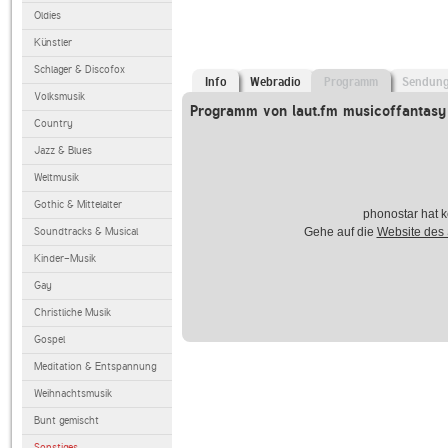
Oldies
Künstler
Schlager & Discofox
Info
Webradio
Programm
Sendun
Volksmusik
Programm von laut.fm musicoffantasy
Country
Jazz & Blues
Weltmusik
Gothic & Mittelalter
phonostar hat k
Soundtracks & Musical
Gehe auf die
Website des
Kinder-Musik
Gay
Christliche Musik
Gospel
Meditation & Entspannung
Weihnachtsmusik
Bunt gemischt
Sonstiges