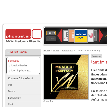
ANTENNE
Deutschlandfunk
WDR
BR-
Deutschlandfunk
80er
SWR3
WDR
NDR
SWR
Top 10
BAYERN
Kultur
2
KLASSIK
90er
4
2
Kultur
Zuletzt
OLDIE
ANTENNE
Home
>
Musik
>
Sonstiges
> laut.fm musicoffantasy
Musik-Radio
Sonstiges
Sonstiges
laut.fm
Musikwünsche
Hier findes
Morningshow etc.
findest du 
Konzerte & Live-Musik
auswählen. 
finden und 
Pop
Sollte eine
Dance
den 'Aufneh
Black Music
Aufnahme p
© laut.fm
Rock