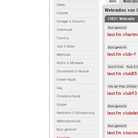
Info
Webradi
Oldies
Webradios von l
Künstler
15831 Webradio
Schlager & Discofox
Bunt gemischt
Volksmusik
laut.fm chartm
Country
Jazz & Blues
Bunt gemischt
laut.fm club-f
Weltmusik
Gothic & Mittelalter
Soul & Funk
Punk & 
Soundtracks & Musical
laut.fm club85
Kinder-Musik
Hits der 90er, 2000er 
Gay
laut.fm club93
Christliche Musik
Gospel
Bunt gemischt
laut.fm clubda
Meditation & Entspannung
Weihnachtsmusik
Bunt gemischt
Bunt gemischt
laut.fm coucou
Sonstiges