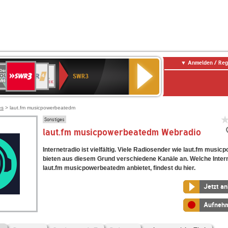
Anmelden / Reg
SWR3
0er
WDR
chlandfunk
NDR
BR-
SWR
SWR3
0er
4
2
KLASSIK
Kultur
LDIE
NTENNE
es
> laut.fm musicpowerbeatedm
Sonstiges
laut.fm musicpowerbeatedm Webradio
Internetradio ist vielfältig. Viele Radiosender wie laut.fm mus
bieten aus diesem Grund verschiedene Kanäle an. Welche Inter
laut.fm musicpowerbeatedm anbietet, findest du hier.
Jetzt a
Aufneh