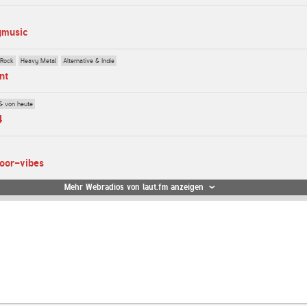
ymusic
 Rock
Heavy Metal
Alternative & Indie
nt
& von heute
4
loor-vibes
Mehr Webradios von laut.fm anzeigen