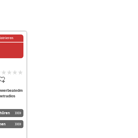
istrieren
icpowerbeatedm
netradios
nhören
men