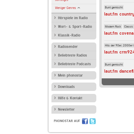
Bunt gemischt
Weniger Genres
laut.fm countr
Hörspiele im Radio
Modern Rock
Classic
Wort- & Sport-Radio
laut.fm covena
Klassik-Radio
Hits der 90er, 2000er 
Radiosender
laut.fm crm92
Beliebteste Radios
Beliebteste Podcasts
Bunt gemischt
laut.fm dancef
Mein phonostar
Downloads
Hilfe & Kontakt
Newsletter
PHONOSTAR AUF