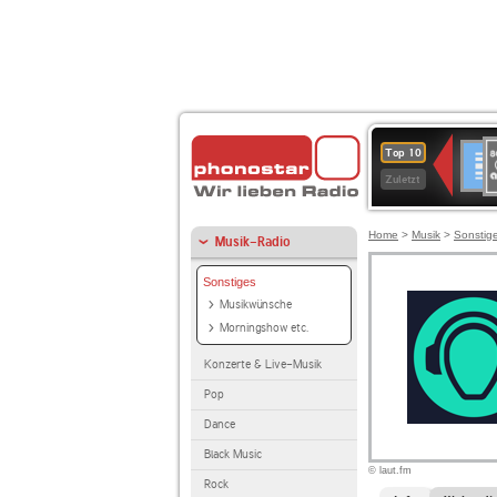
8
Deuts
Top 10
9
Zuletzt
O
A
Home
>
Musik
>
Sonstig
Musik-Radio
Sonstiges
Musikwünsche
Morningshow etc.
Konzerte & Live-Musik
Pop
Dance
Black Music
© laut.fm
Rock