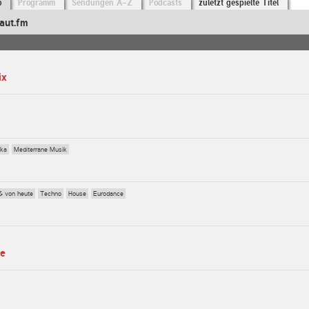
o
Programm
Sendungen A-Z
Podcasts
zuletzt gespielte Titel
aut.fm
ix
Ska
Mediterrane Musik
& von heute
Techno
House
Eurodance
te