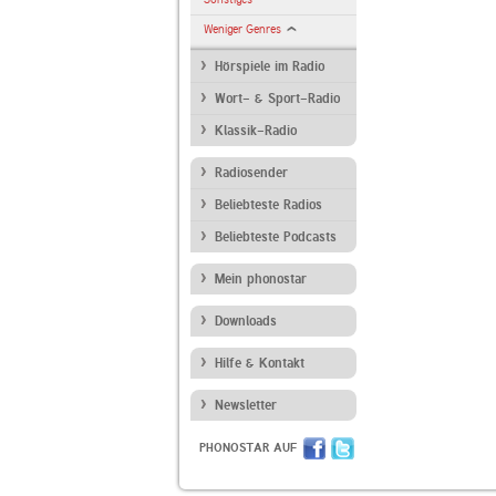
Weniger Genres
Hörspiele im Radio
Wort- & Sport-Radio
Klassik-Radio
Radiosender
Beliebteste Radios
Beliebteste Podcasts
Mein phonostar
Downloads
Hilfe & Kontakt
Newsletter
PHONOSTAR AUF