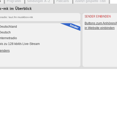
o
Programm
Sendungen A-Z
Podcasts
zuletzt gespielte Titel
x-mk im Überblick
SENDER EINBINDEN
radio: laut.fm musikbox-mk
Buttons zum Anhören
Deutschland
in Website einbinden
Deutsch
Internetradio
bis zu 128 kbit/s Live-Stream
Senders