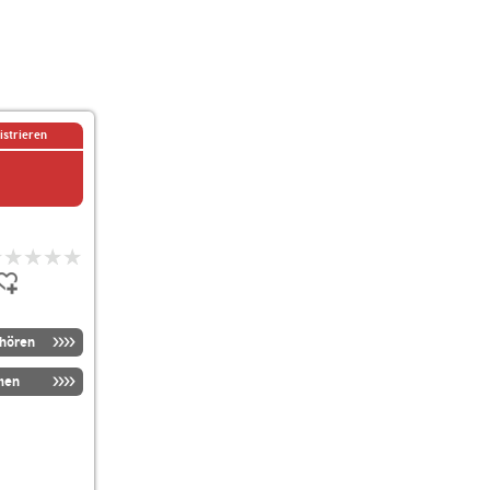
istrieren
nhören
men