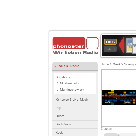
W
ANT
Top 10
2
BAY
Zuletzt
Home
>
Musik
>
Sonstig
Musik-Radio
Sonstiges
Musikwünsche
Morningshow etc.
Konzerte & Live-Musik
Pop
Dance
Black Music
© laut.fm
Rock