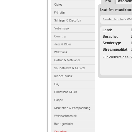
Info
Webradi
Oldies
laut.fm musikbo
Künstler
Sender: laut.fm
> Web
Schlager & Discofox
Volksmusik
Land
Country
Sprache
Sendertyp
Jazz & Blues
Streamqualität
Weltmusik
Zur Website des 
Gothic & Mittelalter
Soundtracks & Musical
Kinder-Musik
Gay
Christliche Musik
Gospel
Meditation & Entspannung
Weihnachtsmusik
Bunt gemischt
Sonstiges