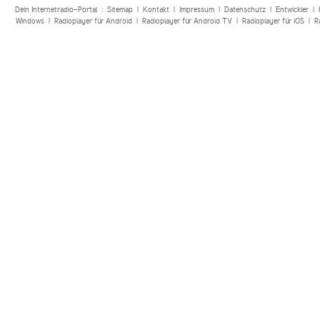
Dein Internetradio-Portal :
Sitemap
|
Kontakt
|
Impressum
|
Datenschutz
|
Entwickler
|
Windows
|
Radioplayer für Android
|
Radioplayer für Android TV
|
Radioplayer für iOS
|
R