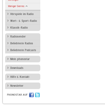
Weniger Genres
Hörspiele im Radio
Wort- & Sport-Radio
Klassik-Radio
Radiosender
Beliebteste Radios
Beliebteste Podcasts
Mein phonostar
Downloads
Hilfe & Kontakt
Newsletter
PHONOSTAR AUF