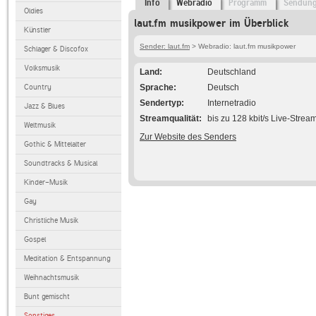
Info
Webradio
Programm
Sendun
Oldies
laut.fm musikpower im Überblick
Künstler
Sender: laut.fm
> Webradio: laut.fm musikpower
Schlager & Discofox
Volksmusik
Land
Deutschland
Country
Sprache
Deutsch
Sendertyp
Internetradio
Jazz & Blues
Streamqualität
bis zu 128 kbit/s Live-Strea
Weltmusik
Zur Website des Senders
Gothic & Mittelalter
Soundtracks & Musical
Kinder-Musik
Gay
Christliche Musik
Gospel
Meditation & Entspannung
Weihnachtsmusik
Bunt gemischt
Sonstiges