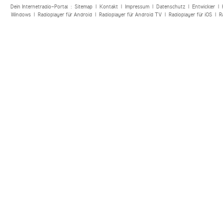
Dein Internetradio-Portal :
Sitemap
|
Kontakt
|
Impressum
|
Datenschutz
|
Entwickler
|
Windows
|
Radioplayer für Android
|
Radioplayer für Android TV
|
Radioplayer für iOS
|
R