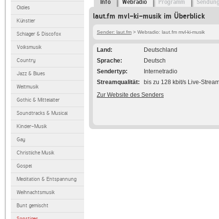
Info
Webradio
Programm
Sendun
Oldies
laut.fm mvl-ki-musik im Überblick
Künstler
Sender: laut.fm
> Webradio: laut.fm mvl-ki-musik
Schlager & Discofox
Volksmusik
Land
Deutschland
Country
Sprache
Deutsch
Sendertyp
Internetradio
Jazz & Blues
Streamqualität
bis zu 128 kbit/s Live-Strea
Weltmusik
Zur Website des Senders
Gothic & Mittelalter
Soundtracks & Musical
Kinder-Musik
Gay
Christliche Musik
Gospel
Meditation & Entspannung
Weihnachtsmusik
Bunt gemischt
Sonstiges