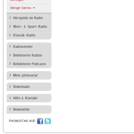
Weniger Genres
Hörspiele im Radio
Wort- & Sport-Radio
Klassik-Radio
Radiosender
Beliebteste Radios
Beliebteste Podcasts
Mein phonostar
Downloads
Hilfe & Kontakt
Newsletter
PHONOSTAR AUF