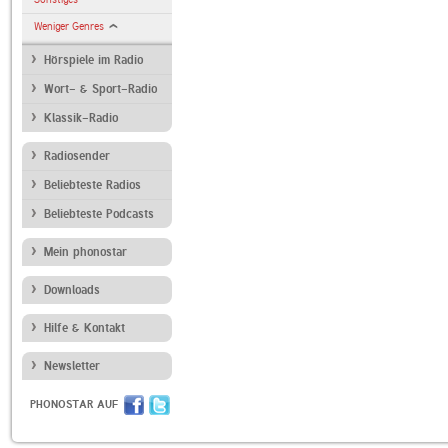
Weniger Genres
Hörspiele im Radio
Wort- & Sport-Radio
Klassik-Radio
Radiosender
Beliebteste Radios
Beliebteste Podcasts
Mein phonostar
Downloads
Hilfe & Kontakt
Newsletter
PHONOSTAR AUF