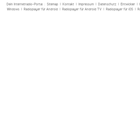
Dein Internetradio-Portal :
Sitemap
|
Kontakt
|
Impressum
|
Datenschutz
|
Entwickler
|
Windows
|
Radioplayer für Android
|
Radioplayer für Android TV
|
Radioplayer für iOS
|
R