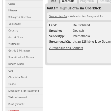
Info
Webradio
Programm
Sendun
Oldies
laut.fm mymusicfm im Überblick
Künstler
Sender: laut.fm
> Webradio: laut.fm mymusicfm
Schlager & Discofox
Volksmusik
Land
Deutschland
Country
Sprache
Deutsch
Sendertyp
Internetradio
Jazz & Blues
Streamqualität
bis zu 128 kbit/s Live-Strea
Weltmusik
Zur Website des Senders
Gothic & Mittelalter
Soundtracks & Musical
Kinder-Musik
Gay
Christliche Musik
Gospel
Meditation & Entspannung
Weihnachtsmusik
Bunt gemischt
Sonstiges